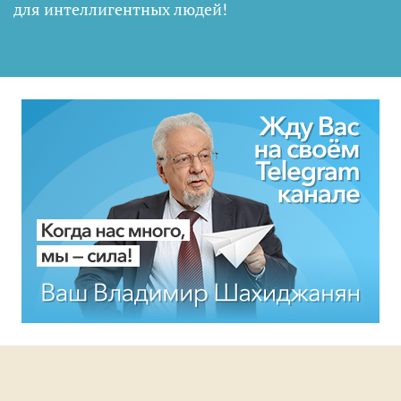
для интеллигентных людей
!