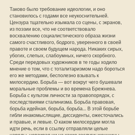
Таково было требование идеологии, и оно
становилось с годами все неукоснительней.
Цензура тщательно изымала со сцены, с экранов,
из поэзии все, что не соответствовало
восхвалению социалистического образа жизни
самого счастливого, бодрого, уверенного в своей
правоте и своем будущем народа. Никаких сирых,
убогих, слепых, слабоумных, ничего скорбного.
Среди передовых художников в те годы ходило
мнение о том, что с тоталитаризмом надо бороться
его же методами, бесполезно взывать к
милосердию. Борьба — вот вокруг чего бушевали
моральные проблемы и во времена Брежнева.
Борьба с культом личности за правопорядок, с
последствиями сталинизма. Борьба правовая,
борьба идейная, борьба, борьба... В этой борьбе
гибли инакомыслящие, диссиденты, ожесточались
и правые, и левые. О каком милосердии могла
идти речь, если в ссылку отправляли целые