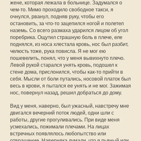
жене, которая лежала в больнице. Задумался о
чем-то. Мимо проходило свободное такси, я
очнулся, рванул, подняв руку, чтобы его
остановить, за что-то зацепился ногой и полетел
наземь. Со всего размаха ударился лицом об угол
поребрика. Ощутил страшную боль в плече, еле
поднялся, из носа хлестала кровь, нос был разбит,
челюсть тоже, рука повисла. Я не мог ею
пошевелить, понял, что у меня вывихнуто плечо.
Левой рукой старался унять кровь, подошел к
стене дома, прислонился, чтобы как-то прийти в
себя. Мысли от боли путались, носовой платок был
весь в крови, я пытался ее унять и не мог. Зажимая
нос, повернул назад, решил добраться до дому.
Вид у меня, наверно, был ужасный, навстречу мне
двигался вечерний поток людей, одни шли с
работы, другие прогуливались. При виде меня
усмехались, пожимали плечами. На лицах
встречных появлялось любопытство или
отвращение. Наверняка думали, что я пьяный или