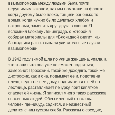
взаимопомощь между людьми была почти
нерушимым законом, как мы помогали на фронте,
когда другому было плохо, тащили раненых; то
время, когда нужно было делиться хлебом и
патронами, заменять друг друга в окопах. Я
вспомнил блокаду Ленинграда, о которой я
собирал материалы для «Блокадной книги», как
блокадники рассказывали удивительные случаи
взаимопомощи.
В 1942 году зимой шла по улице женщина, упала, а
это значит, что она уже не сможет подняться,
замерзнет. Прохожий, такой же доходяга, такой же
дистрофик, как и она, подымает ее и, подставив
плечо, ведет ее к ее дому, поднимается с ней по
лестнице, растапливает печурку, поит кипятком,
спасает ей жизнь. Я записал много таких рассказов
спасенных людей. Обессиленный от голода
человек где-нибудь садится, и неизвестный
делится с ним куском хлеба. Рассказы о соседях,