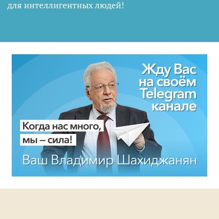
для интеллигентных людей
!