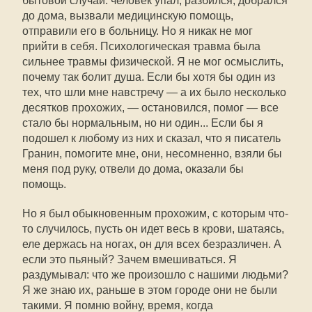
бытовой случай: человек упал, разбился, добрался
до дома, вызвали медицинскую помощь,
отправили его в больницу. Но я никак не мог
прийти в себя. Психологическая травма была
сильнее травмы физической. Я не мог осмыслить,
почему так болит душа. Если бы хотя бы один из
тех, что шли мне навстречу — а их было несколько
десятков прохожих, — остановился, помог — все
стало бы нормальным, но ни один... Если бы я
подошел к любому из них и сказал, что я писатель
Гранин, помогите мне, они, несомненно, взяли бы
меня под руку, отвели до дома, оказали бы
помощь.
Но я был обыкновенным прохожим, с которым что-
то случилось, пусть он идет весь в крови, шатаясь,
еле держась на ногах, он для всех безразличен. А
если это пьяный? Зачем вмешиваться. Я
раздумывал: что же произошло с нашими людьми?
Я же знаю их, раньше в этом городе они не были
такими. Я помню войну, время, когда