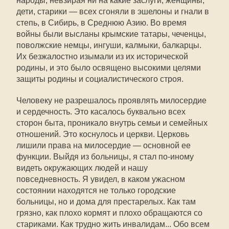
народы, невзирая ни на какие заслуги; женщины,
дети, старики — всех сгоняли в эшелоны и гнали в
степь, в Сибирь, в Среднюю Азию. Во время
войны были высланы крымские татары, чеченцы,
поволжские немцы, ингуши, калмыки, балкарцы.
Их безжалостно изымали из их исторической
родины, и это было освящено высокими целями
защиты родины и социалистического строя.
Человеку не разрешалось проявлять милосердие
и сердечность. Это касалось буквально всех
сторон быта, проникало внутрь семьи и семейных
отношений. Это коснулось и церкви. Церковь
лишили права на милосердие — основной ее
функции. Выйдя из больницы, я стал по-иному
видеть окружающих людей и нашу
повседневность. Я увидел, в каком ужасном
состоянии находятся не только городские
больницы, но и дома для престарелых. Как там
грязно, как плохо кормят и плохо обращаются со
стариками. Как трудно жить инвалидам... Обо всем