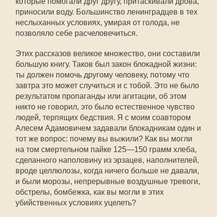
которые помогали друг другу, притаскивали дрова,
приносили воду. Большинство ленинградцев в тех
неслыханных условиях, умирая от голода, не
позволяло себе расчеловечиться.
Этих рассказов великое множество, они составили
большую книгу. Таков был закон блокадной жизни:
ты должен помочь другому человеку, потому что
завтра это может случиться и с тобой. Это не было
результатом пропаганды или агитации, об этом
никто не говорил, это было естественное чувство
людей, терпящих бедствия. Я с моим соавтором
Алесем Адамовичем задавали блокадникам один и
тот же вопрос: почему вы выжили? Как вы могли
на том смертельном пайке 125—150 грамм хлеба,
сделанного наполовину из эрзацев, наполнителей,
вроде целлюлозы, когда ничего больше не давали,
и были морозы, непрерывные воздушные тревоги,
обстрелы, бомбежка, как вы могли в этих
убийственных условиях уцелеть?