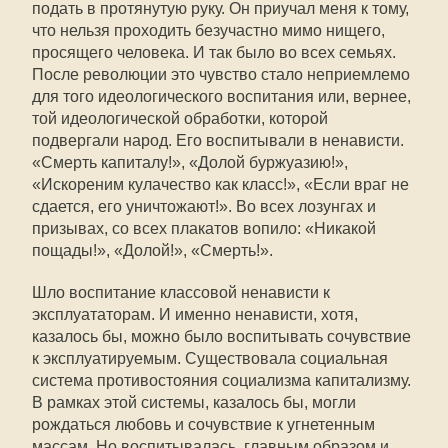
подать в протянутую руку. Он приучал меня к тому,
что нельзя проходить безучастно мимо нищего,
просящего человека. И так было во всех семьях.
После революции это чувство стало неприемлемо
для того идеологического воспитания или, вернее,
той идеологической обработки, которой
подвергали народ. Его воспитывали в ненависти.
«Смерть капиталу!», «Долой буржуазию!»,
«Искореним кулачество как класс!», «Если враг не
сдается, его уничтожают!». Во всех лозунгах и
призывах, со всех плакатов вопило: «Никакой
пощады!», «Долой!», «Смерть!».
Шло воспитание классовой ненависти к
эксплуататорам. И именно ненависти, хотя,
казалось бы, можно было воспитывать сочувствие
к эксплуатируемым. Существовала социальная
система противостояния социализма капитализму.
В рамках этой системы, казалось бы, могли
рождаться любовь и сочувствие к угнетенным
массам. Но воспитывалась, главным образом и