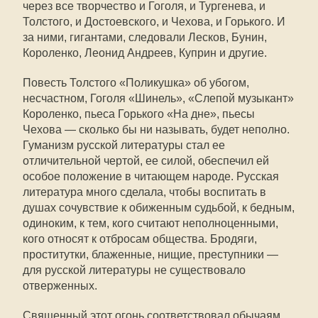
через все творчество и Гоголя, и Тургенева, и
Толстого, и Достоевского, и Чехова, и Горького. И
за ними, гигантами, следовали Лесков, Бунин,
Короленко, Леонид Андреев, Куприн и другие.
Повесть Толстого «Поликушка» об убогом,
несчастном, Гоголя «Шинель», «Слепой музыкант»
Короленко, пьеса Горького «На дне», пьесы
Чехова — сколько бы ни называть, будет неполно.
Гуманизм русской литературы стал ее
отличительной чертой, ее силой, обеспечил ей
особое положение в читающем народе. Русская
литература много сделала, чтобы воспитать в
душах сочувствие к обиженным судьбой, к бедным,
одиноким, к тем, кого считают неполноценными,
кого относят к отбросам общества. Бродяги,
проститутки, блаженные, нищие, преступники —
для русской литературы не существовало
отверженных.
Священный этот огонь соответствовал обычаям