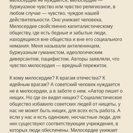
милосердии не нуждается, милосердие —
буржуазное чувство или чувство религиозное, в
любом случае — чувство, чуждое нашей
действительности. Оно унижает человека.
Милосердие свойственно капиталистическому
обществу, где есть бедные и забытые люди,
находящиеся вне общества и вне его социального
нимания. Меня называли антиленинцем,
буржуазным гуманистом, идеологическим
диверсантом, пацифистом. Авторы заявляли, что
чувство милосердия — вредный пережиток.
К кому милосердие? К врагам отечества? К
идейным врагам? А советский человек нуждается
не в милосердии, а в заботе о нем. «Автор пишет о
нищих. Но где он видел нищих? Социалистическое
общество избавило советских людей от нищеты, у
нас не может быть нищих, для всех есть работа. А
если у нас и есть одинокие, несчастные люди, для
них существуют соответствующие учреждения, в
которых люди обеспечены. Милосердие унижает