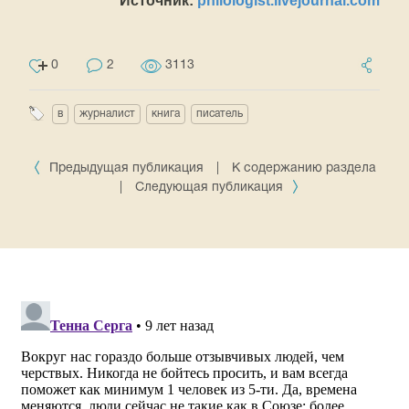
Источник:
philologist.livejournal.com
0
2
3113
в
журналист
книга
писатель
Предыдущая публикация
|
К содержанию раздела
|
Следующая публикация