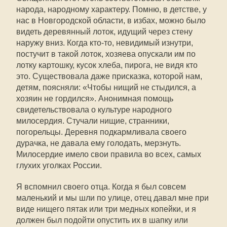
народа, народному характеру. Помню, в детстве, у
нас в Новгородской области, в избах, можно было
видеть деревянный лоток, идущий через стену
наружу вниз. Когда кто-то, невидимый изнутри,
постучит в такой лоток, хозяева опускали им по
лотку картошку, кусок хлеба, пирога, не видя кто
это. Существовала даже присказка, которой нам,
детям, поясняли: «Чтобы нищий не стыдился, а
хозяин не гордился». Анонимная помощь
свидетельствовала о культуре народного
милосердия. Стучали нищие, странники,
погорельцы. Деревня подкармливала своего
дурачка, не давала ему голодать, мерзнуть.
Милосердие имело свои правила во всех, самых
глухих уголках России.
Я вспомнил своего отца. Когда я был совсем
маленький и мы шли по улице, отец давал мне при
виде нищего пятак или три медных копейки, и я
должен был подойти опустить их в шапку или