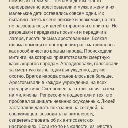
помочь их семьям — женам и детям. Часто
одновременно арестовывали и мужа и жену, а их
маленькие дети оставались совсем одни. Их
пытались взять к себе близкие и знакомые, но это
не разрешалось, и детей отправляли в приюты. Не
разрешали передавать посылки и передачи в
лагеря, писать письма арестованным. Всякая
форма помощи от посторонних рассматривалась
как пособничество врагам народа. Происходили
митинги, на которых приветствовали смертную
казнь «врагов народа». Аплодировали, голосовали
за смертную казнь, одни вынужденно, другие
охотно. Врагов народа становилось все больше.
Арестовывали в каждом учреждении, на всех
предприятиях. Счет пошел на сотни тысяч, затем
на миллионы. Репрессиям подвергали и тех, кто
пробовал защищать невинно осужденных. Людей
заставляли давать показания на соседей, на
сослуживцев, возводить на них клевету,
свидетельствовать об их антисоветских
настроениях. Если кто-то из жалости, из чувства