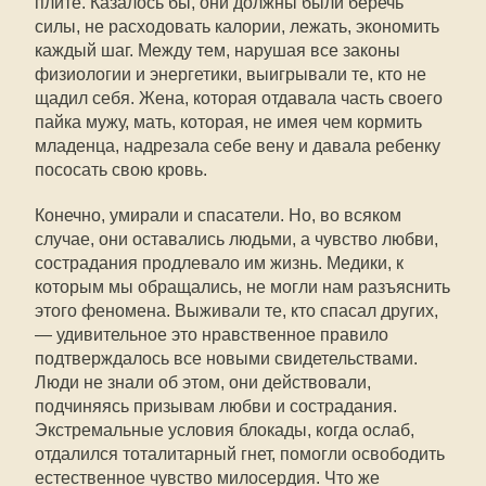
плите. Казалось бы, они должны были беречь
силы, не расходовать калории, лежать, экономить
каждый шаг. Между тем, нарушая все законы
физиологии и энергетики, выигрывали те, кто не
щадил себя. Жена, которая отдавала часть своего
пайка мужу, мать, которая, не имея чем кормить
младенца, надрезала себе вену и давала ребенку
пососать свою кровь.
Конечно, умирали и спасатели. Но, во всяком
случае, они оставались людьми, а чувство любви,
сострадания продлевало им жизнь. Медики, к
которым мы обращались, не могли нам разъяснить
этого феномена. Выживали те, кто спасал других,
— удивительное это нравственное правило
подтверждалось все новыми свидетельствами.
Люди не знали об этом, они действовали,
подчиняясь призывам любви и сострадания.
Экстремальные условия блокады, когда ослаб,
отдалился тоталитарный гнет, помогли освободить
естественное чувство милосердия. Что же