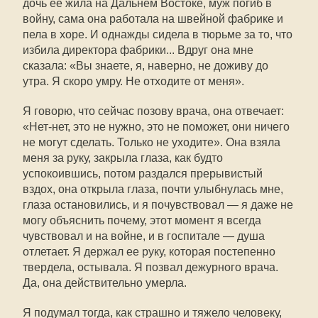
дочь ее жила на Дальнем Востоке, муж погиб в
войну, сама она работала на швейной фабрике и
пела в хоре. И однажды сидела в тюрьме за то, что
избила директора фабрики... Вдруг она мне
сказала: «Вы знаете, я, наверно, не доживу до
утра. Я скоро умру. Не отходите от меня».
Я говорю, что сейчас позову врача, она отвечает:
«Нет-нет, это не нужно, это не поможет, они ничего
не могут сделать. Только не уходите». Она взяла
меня за руку, закрыла глаза, как будто
успокоившись, потом раздался прерывистый
вздох, она открыла глаза, почти улыбнулась мне,
глаза остановились, и я почувствовал — я даже не
могу объяснить почему, этот момент я всегда
чувствовал и на войне, и в госпитале — душа
отлетает. Я держал ее руку, которая постепенно
твердела, остывала. Я позвал дежурного врача.
Да, она действительно умерла.
Я подумал тогда, как страшно и тяжело человеку,