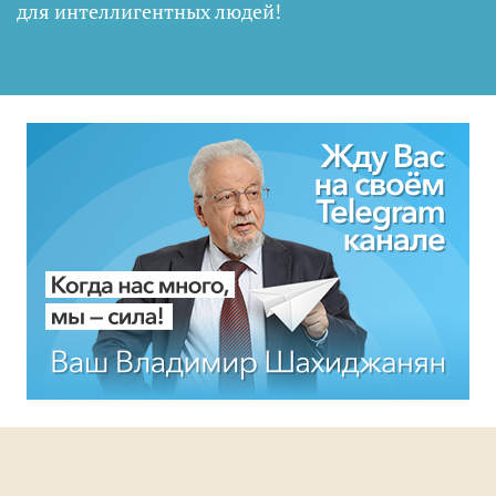
для интеллигентных людей
!