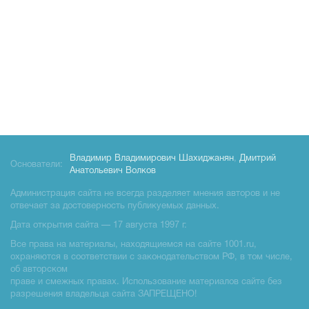
Владимир Владимирович Шахиджанян
,
Дмитрий
Основатели:
Анатольевич Волков
Администрация сайта не всегда разделяет мнения авторов и не
отвечает за достоверность публикуемых данных.
Дата открытия сайта — 17 августа 1997 г.
Все права на материалы, находящиемся на сайте 1001.ru,
охраняются в соответствии с законодательством РФ, в том числе,
об авторском
праве и смежных правах. Использование материалов сайте без
разрешения владельца сайта ЗАПРЕЩЕНО!