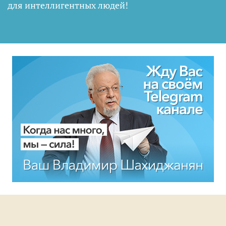
для интеллигентных людей
!