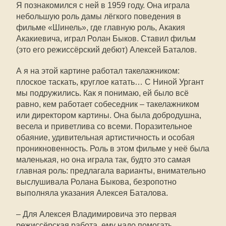
Я познакомился с ней в 1959 году. Она играла
небольшую роль дамы лёгкого поведения в
фильме «Шинель», где главную роль, Акакия
Акакиевича, играл Ролан Быков. Ставил фильм
(это его режиссёрский дебют) Алексей Баталов.
А я на этой картине работал такелажником:
плоское таскать, круглое катать… С Ниной Ургант
мы подружились. Как я понимаю, ей было всё
равно, кем работает собеседник – такелажником
или директором картины. Она была добродушна,
весела и приветлива со всеми. Поразительное
обаяние, удивительная артистичность и особая
проникновенность. Роль в этом фильме у неё была
маленькая, но она играла так, будто это самая
главная роль: предлагала варианты, внимательно
выслушивала Ролана Быкова, безропотно
выполняла указания Алексея Баталова.
– Для Алексея Владимировича это первая
режиссёрская работа, ему надо помогать.