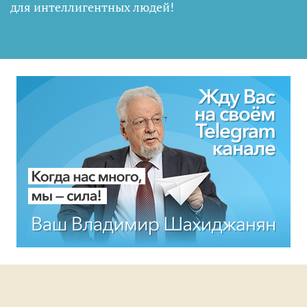
для интеллигентных людей
!