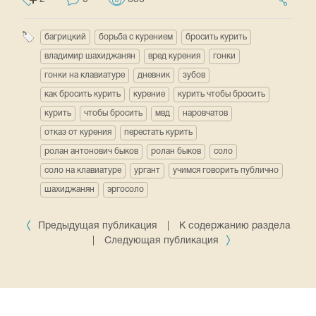
багрицкий
борьба с курением
бросить курить
владимир шахиджанян
вред курения
гонки
гонки на клавиатуре
дневник
зубов
как бросить курить
курение
курить чтобы бросить
курить
чтобы бросить
мвд
наровчатов
отказ от курения
перестать курить
ролан антонович быков
ролан быков
соло
соло на клавиатуре
ургант
учимся говорить публично
шахиджанян
эргосоло
Предыдущая публикация
|
К содержанию раздела
|
Следующая публикация