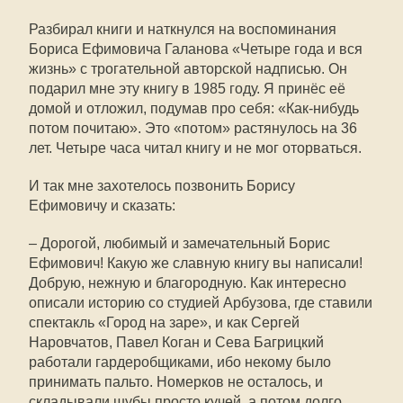
Разбирал книги и наткнулся на воспоминания
Бориса Ефимовича Галанова «Четыре года и вся
жизнь» с трогательной авторской надписью. Он
подарил мне эту книгу в 1985 году. Я принёс её
домой и отложил, подумав про себя: «Как-нибудь
потом почитаю». Это «потом» растянулось на 36
лет. Четыре часа читал книгу и не мог оторваться.
И так мне захотелось позвонить Борису
Ефимовичу и сказать:
– Дорогой, любимый и замечательный Борис
Ефимович! Какую же славную книгу вы написали!
Добрую, нежную и благородную. Как интересно
описали историю со студией Арбузова, где ставили
спектакль «Город на заре», и как Сергей
Наровчатов, Павел Коган и Сева Багрицкий
работали гардеробщиками, ибо некому было
принимать пальто. Номерков не осталось, и
складывали шубы просто кучей, а потом долго