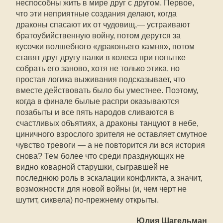
неспособны жить в мире друг с другом. Первое,
что эти неприятные создания делают, когда
драконы спасают их от чудовищ,— устраивают
братоубийственную войну, потом дерутся за
кусочки волшебного «драконьего камня», потом
ставят друг другу палки в колеса при попытке
собрать его заново, хотя не только этика, но
простая логика выживания подсказывает, что
вместе действовать было бы уместнее. Поэтому,
когда в финале былые распри оказываются
позабыты и все пять народов сливаются в
счастливых объятиях, а драконы танцуют в небе,
циничного взрослого зрителя не оставляет смутное
чувство тревоги — а не повторится ли вся история
снова? Тем более что среди празднующих не
видно коварной старушки, сыгравшей не
последнюю роль в эскалации конфликта, а значит,
возможности для новой войны (и, чем черт не
шутит, сиквела) по-прежнему открыты.
Юлия Шагельман