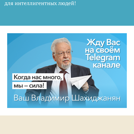
для интеллигентных людей
!