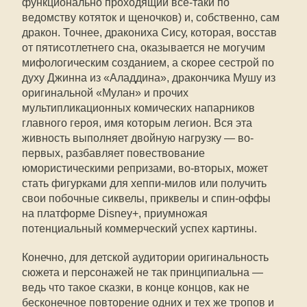
функционально проходящий все-таки по
ведомству котяток и щеночков) и, собственно, сам
дракон. Точнее, дракониха Сису, которая, восстав
от пятисотлетнего сна, оказывается не могучим
мифологическим созданием, а скорее сестрой по
духу Джинна из «Аладдина», дракончика Мушу из
оригинальной «Мулан» и прочих
мультипликационных комических напарников
главного героя, имя которым легион. Вся эта
живность выполняет двойную нагрузку — во-
первых, разбавляет повествование
юмористическими репризами, во-вторых, может
стать фигурками для хеппи-милов или получить
свои побочные сиквелы, приквелы и спин-оффы
на платформе Disney+, приумножая
потенциальный коммерческий успех картины.
Конечно, для детской аудитории оригинальность
сюжета и персонажей не так принципиальна —
ведь что такое сказки, в конце концов, как не
бесконечное повторение одних и тех же тропов и