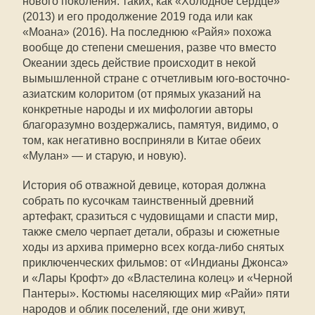
нового поколения: таких, как «Холодное сердце»
(2013) и его продолжение 2019 года или как
«Моана» (2016). На последнюю «Райя» похожа
вообще до степени смешения, разве что вместо
Океании здесь действие происходит в некой
вымышленной стране с отчетливым юго-восточно-
азиатским колоритом (от прямых указаний на
конкретные народы и их мифологии авторы
благоразумно воздержались, памятуя, видимо, о
том, как негативно восприняли в Китае обеих
«Мулан» — и старую, и новую).
История об отважной девице, которая должна
собрать по кусочкам таинственный древний
артефакт, сразиться с чудовищами и спасти мир,
также смело черпает детали, образы и сюжетные
ходы из архива примерно всех когда-либо снятых
приключенческих фильмов: от «Индианы Джонса»
и «Лары Крофт» до «Властелина колец» и «Черной
Пантеры». Костюмы населяющих мир «Райи» пяти
народов и облик поселений, где они живут,