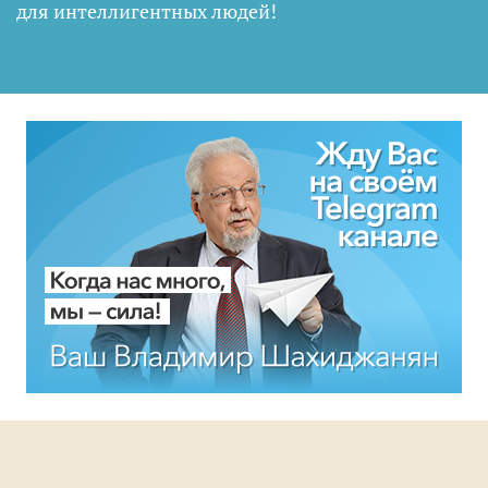
для интеллигентных людей
!