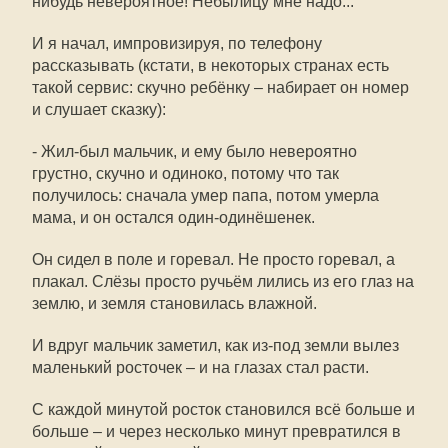
нибудь невероятное! Небылицу мне надо...
И я начал, импровизируя, по телефону
рассказывать (кстати, в некоторых странах есть
такой сервис: скучно ребёнку – набирает он номер
и слушает сказку):
- Жил-был мальчик, и ему было невероятно
грустно, скучно и одиноко, потому что так
получилось: сначала умер папа, потом умерла
мама, и он остался один-одинёшенек.
Он сидел в поле и горевал. Не просто горевал, а
плакал. Слёзы просто ручьём лились из его глаз на
землю, и земля становилась влажной.
И вдруг мальчик заметил, как из-под земли вылез
маленький росточек – и на глазах стал расти.
С каждой минутой росток становился всё больше и
больше – и через несколько минут превратился в