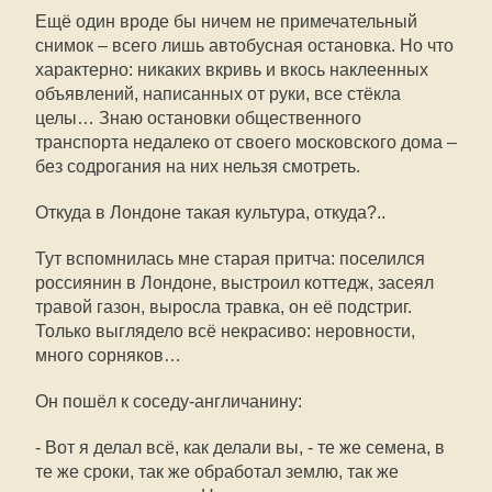
Ещё один вроде бы ничем не примечательный
снимок – всего лишь автобусная остановка. Но что
характерно: никаких вкривь и вкось наклеенных
объявлений, написанных от руки, все стёкла
целы… Знаю остановки общественного
транспорта недалеко от своего московского дома –
без содрогания на них нельзя смотреть.
Откуда в Лондоне такая культура, откуда?..
Тут вспомнилась мне старая притча: поселился
россиянин в Лондоне, выстроил коттедж, засеял
травой газон, выросла травка, он её подстриг.
Только выглядело всё некрасиво: неровности,
много сорняков…
Он пошёл к соседу-англичанину:
- Вот я делал всё, как делали вы, - те же семена, в
те же сроки, так же обработал землю, так же