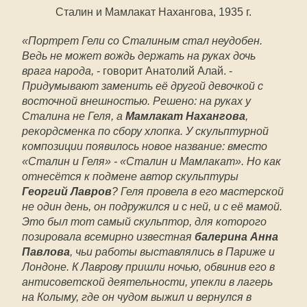
Сталин и Мамлакат Нахангова, 1935 г.
«Портрет Гели со Сталиным стал неудобен.
Ведь не может вождь держать на руках дочь
врага народа,
- говорит Анатолий Алай. -
Придумывают заменить её другой девочкой с
восточной внешностью. Решено: на руках у
Сталина не Геля, а
Мамлакат Нахангова
,
рекордсменка по сбору хлопка. У скульптурной
композиции появилось ­новое ­название: вместо
«Сталин и Геля» - «Сталин и Мамлакат». Но как
отнесётся к подмене автор скульптуры
Георгий Лавров
? Геля провела в его мастерской
не один день, он подружился и с ней, и с её мамой.
Это был тот самый скульптор, для которого
позировала всемирно известная
балерина Анна
Павлова
, чьи работы выставлялись в Париже и
Лондоне. К Лаврову пришли ночью, обвинив его в
антисоветской деятельности, упекли в лагерь
на Колыму, где он чудом выжил и вернулся в