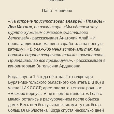
Папа - «шпион»
«На встрече присутствовал
главред «Правды»
Лев Мехлис
, он воскликнул: «Мы сделаем эту
буряточку живым символом счастливого
детства!»
- рассказывает Анатолий Алай. - И
пропагандистская машина заработала на полную
катушку».
«В Улан-Удэ меня встречали так, как
потом в стране встречали только космонавтов.
Приглашали во все президиумы»,
- рассказывает в
киноинтервью Энгельсина Ардановна.
Когда спустя 1,5 года её отца, 2-го секретаря
Бурят-Монгольского областного комитета ВКП(б) и
члена ЦИК СССР, арестовали, он сказал родным:
«Я скоро вернусь. Я ни в чём не виноват». Геля с
мамой остались в раскуроченном после обыска
доме. Весь пол был усыпан книгами - у них была
большая библиотека. Когда спустя несколько дней