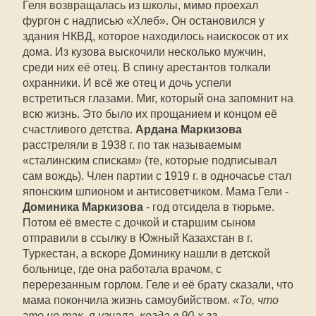
Геля возвращалась из школы, мимо проехал
фургон с надписью «Хлеб». Он остановился у
здания НКВД, которое находилось наискосок от их
дома. Из кузова выскочили несколько мужчин,
среди них её отец. В спину арестантов толкали
охранники. И всё же отец и дочь успели
встретиться глазами. Миг, который она запомнит на
всю жизнь. Это было их прощанием и концом её
счастливого детства.
Ардана Маркизова
расстреляли в 1938 г. по так называемым
«сталинским спискам» (те, которые подписывал
сам вождь). Член партии с 1919 г. в одночасье стал
японским шпионом и антисоветчиком. Мама Гели -
Доминика Маркизова
- год отсидела в тюрьме.
Потом её вместе с дочкой и старшим сыном
отправили в ссылку в Южный Казахстан в г.
Туркестан, а вскоре Доминику нашли в детской
больнице, где она работала врачом, с
перерезанным горлом. Геле и её брату сказали, что
мама покончила жизнь само­убийством.
«То, что
это не так, я узнала, когда в 90-х гг.