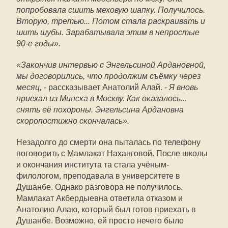
попробовала сшить меховую шапку. Получилось.
Вторую, третью... Потом стала раскраивать и
шить шубы. Зарабатывала этим в непростые
90-е годы».
«Закончив интервью с Энгельсиной Ардановной,
мы договорились, что продолжим съёмку через
месяц,
- рассказывает Анатолий Алай. -
Я вновь
приехал из Минска в Москву. Как оказалось...
снять её похороны. Энгельсина Ардановна
скоропостижно скончалась».
Незадолго до смерти она пыталась по телефону
поговорить с Мамлакат Наханговой. После школы
и окончания института та стала учёным-
филологом, преподавала в университете в
Душанбе. Однако разговора не получилось.
Мамлакат Акбердыевна ответила отказом и
Анатолию Алаю, который был готов приехать в
Душанбе. Возможно, ей просто нечего было