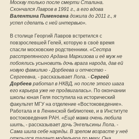
Москву только после смерти Сталина.
Скончался Лавров в 1991 г., а его вдова
Валентина Пименовна
дожила до 2011 г., я
успел сделать с ней интервью».
В столице Георгий Лавров встретился с
повзрослевшей Гелей, которую в своё время
спасли московские родственники.
«Сестра
расстрелянного Ардана Маркизова и её муж не
побоялись усыновить дочь врага народа, дав ей
новую фамилию - Дорбеева и отчество -
Сергеевна,
- рассказывает Лола. -
Сергей
Дорбеев
работал в НКВД, но после этого шага
его карьера уже не продвигалась».
По окончании
школы юная Геля поступила на исторический
факультет МГУ на отделение «Востоковедение».
Работала и в Ленинской библиотеке, и в Институте
востоковедения РАН.
«Ещё мама очень любила
шить
, - рассказывает дочь Энгельсины Лола. -
Сама шила себе наряды. В зрелом возрасте у неё
открылся талант модельера по меху. Она