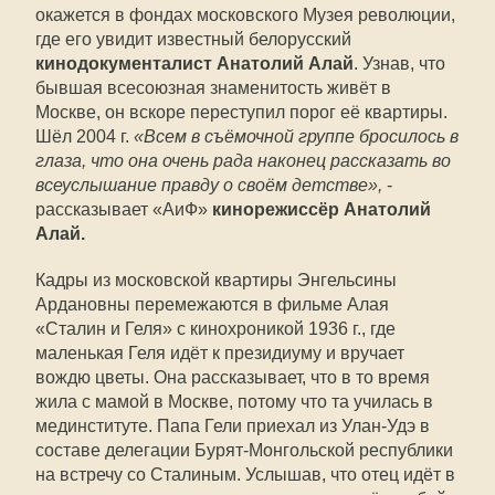
окажется в фондах московского Музея революции,
где его увидит известный белорусский
кинодокументалист Анатолий Алай
. Узнав, что
бывшая всесоюзная знаменитость живёт в
Москве, он вскоре переступил порог её квартиры.
Шёл 2004 г.
«Всем в ­съёмочной группе бросилось в
глаза, что она очень рада наконец рассказать во
всеуслышание правду о своём детстве»,
-
рассказывает «АиФ»
кинорежиссёр Анатолий
Алай.
Кадры из московской квартиры Энгельсины
Ардановны перемежаются в фильме Алая
«Сталин и Геля» с кинохроникой 1936 г., где
маленькая Геля идёт к президиуму и вручает
вождю цветы. Она рассказывает, что в то время
жила с мамой в Москве, потому что та училась в
мединституте. Папа Гели приехал из Улан-Удэ в
составе делегации Бурят-Монгольской республики
на встречу со Сталиным. Услышав, что отец идёт в