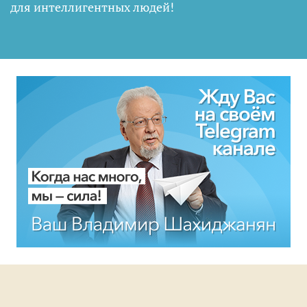
для интеллигентных людей
!