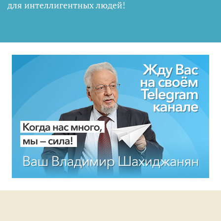
для интеллигентных людей
!