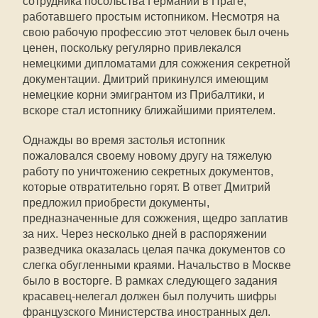
сотрудника посольства Германии в Праге,
работавшего простым истопником. Несмотря на
свою рабочую профессию этот человек был очень
ценен, поскольку регулярно привлекался
немецкими дипломатами для сожжения секретной
документации. Дмитрий прикинулся имеющим
немецкие корни эмигрантом из Прибалтики, и
вскоре стал истопнику ближайшими приятелем.
Однажды во время застолья истопник
пожаловался своему новому другу на тяжелую
работу по уничтожению секретных документов,
которые отвратительно горят. В ответ Дмитрий
предложил приобрести документы,
предназначенные для сожжения, щедро заплатив
за них. Через несколько дней в распоряжении
разведчика оказалась целая пачка документов со
слегка обугленными краями. Начальство в Москве
было в восторге. В рамках следующего задания
красавец-нелегал должен был получить шифры
французского Министерства иностранных дел.