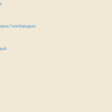
а
овна Голобородько
рай