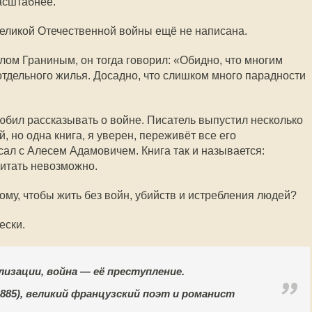
асштабнее.
еликой Отечественной войны ещё не написана.
ом Граниным, он тогда говорил: «Обидно, что многим
отдельного жилья. Досадно, что слишком много парадности
любил рассказывать о войне. Писатель выпустил несколько
 но одна книга, я уверен, переживёт все его
сал с Алесем Адамовичем. Книга так и называется:
читать невозможно.
тому, чтобы жить без войн, убийств и истребления людей?
ески.
изации, война — её преступление.
885), великий французский поэт и романист