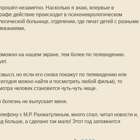
 прошёл незаметно. Насколько я знаю, впервые в
графе действие происходит в психоневрологическом
огической больнице, отделении, где лечат детей с разными
леваниями,
озможно на нашем экране, тем более по телевидению.
ет.
смысл, но если его снова покажут по телевидению или
 сегодня можно найти и посмотреть любой фильм), то
мотра человек становится чуть-чуть чище.
 болезнь не выпускает меня.
елефону с М.Р. Рахматулиным, много спал, читал новости и,
од больше, а сделано так мало! Этот год запомнится