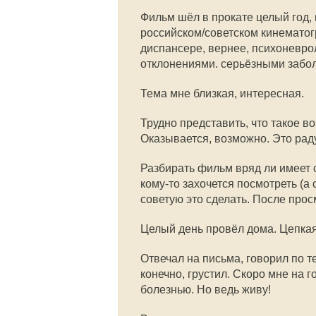
Фильм шёл в прокате целый год,
российском/советском кинемато
диспансере, вернее, психоневрол
отклонениями. серьёзными забо
Тема мне близкая, интересная.
Трудно представить, что такое в
Оказывается, возможно. Это раду
Разбирать фильм вряд ли имеет 
кому-то захочется посмотреть (а
советую это сделать. После прос
Целый день провёл дома. Цепкая
Отвечал на письма, говорил по т
конечно, грустил. Скоро мне на г
болезнью. Но ведь живу!