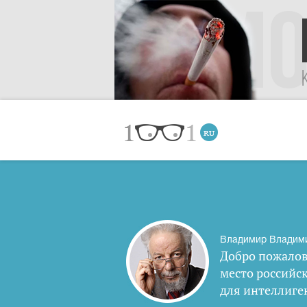
Владимир Владим
Добро пожалов
место российс
для интеллиге