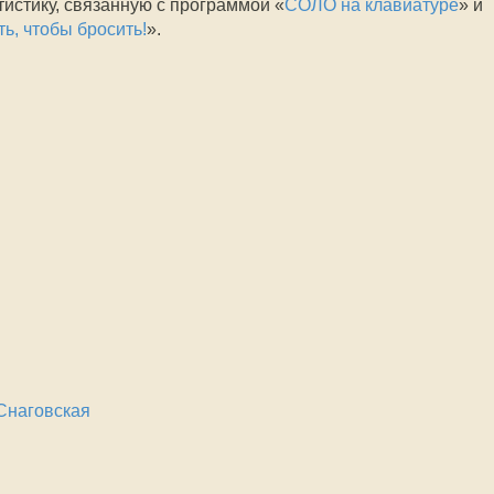
атистику, связанную с программой «
СОЛО на клавиатуре
» и
ть, чтобы бросить!
».
Снаговская