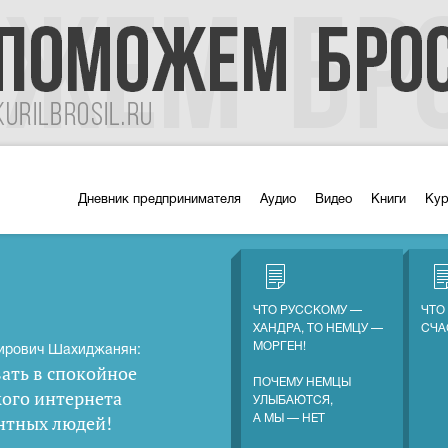
Дневник предпринимателя
Аудио
Видео
Книги
Ку
ЧТО РУССКОМУ —
ЧТО
ХАНДРА, ТО НЕМЦУ —
СЧА
МОРГЕН!
ирович Шахиджанян:
ать в спокойное
ПОЧЕМУ НЕМЦЫ
кого интернета
УЛЫБАЮТСЯ,
нтных людей
!
А МЫ — НЕТ