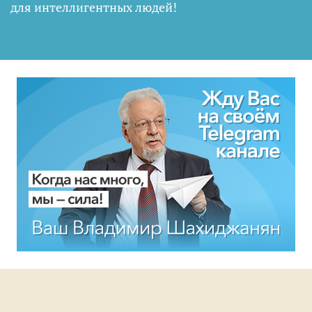
для интеллигентных людей
!