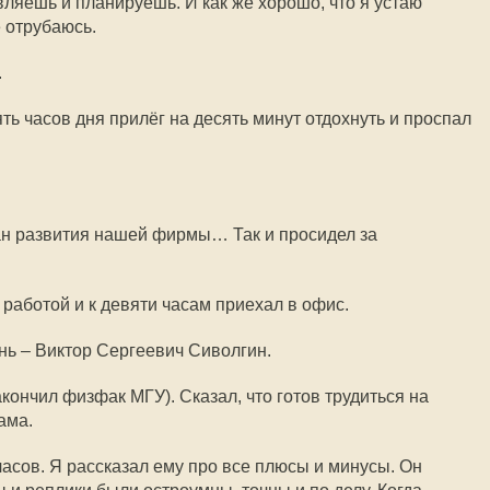
вляешь и планируешь. И как же хорошо, что я устаю
е отрубаюсь.
.
ять часов дня прилёг на десять минут отдохнуть и проспал
лан развития нашей фирмы… Так и просидел за
работой и к девяти часам приехал в офис.
ь – Виктор Сергеевич Сиволгин.
акончил физфак МГУ). Сказал, что готов трудиться на
ама.
асов. Я рассказал ему про все плюсы и минусы. Он