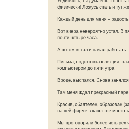
Уединяясь, ты думаешь, сопоста
физически! Ложусь спать и тут ж
Каждый день для меня – радость
Вот вчера невероятно устал. В п
почти четыре часа.
А потом встал и начал работать.
Письма, подготовка к лекции, п
компьютером до пяти утра.
Вроде, выспался. Снова занялся 
Там меня ждал прекрасный парен
Красив, обаятелен, образован (з
нашей фирме в качестве моего з
Мы проговорили более четырёх ч