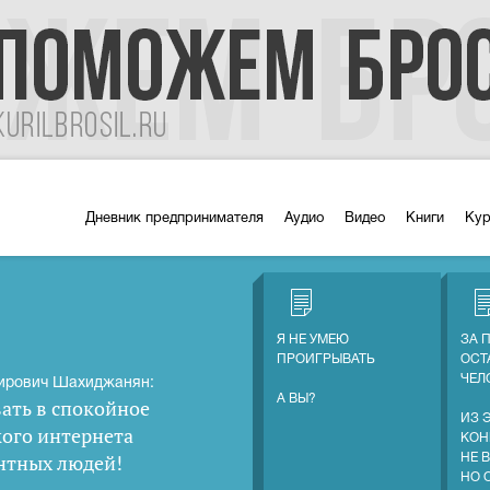
Дневник предпринимателя
Аудио
Видео
Книги
Ку
Я НЕ УМЕЮ
ЗА 
ПРОИГРЫВАТЬ
ОСТ
ЧЕЛ
ирович Шахиджанян:
А ВЫ?
ать в спокойное
ИЗ 
кого интернета
КОН
нтных людей
!
НЕ 
НО 