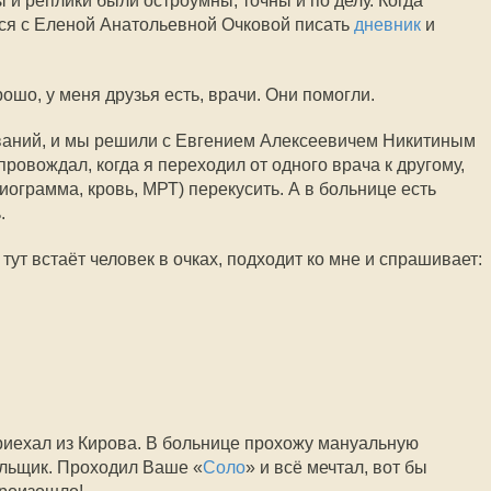
 и реплики были остроумны, точны и по делу. Когда
лся с Еленой Анатольевной Очковой писать
дневник
и
ошо, у меня друзья есть, врачи. Они помогли.
ваний, и мы решили с Евгением Алексеевичем Никитиным
провождал, когда я переходил от одного врача к другому,
ограмма, кровь, МРТ) перекусить. А в больнице есть
.
тут встаёт человек в очках, подходит ко мне и спрашивает:
 приехал из Кирова. В больнице прохожу мануальную
уальщик. Проходил Ваше «
Соло
» и всё мечтал, вот бы