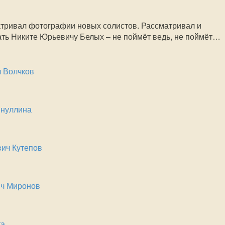
матривал фотографии новых солистов. Рассматривал и
зать Никите Юрьевичу Белых – не поймёт ведь, не поймёт…
 Волчков
йнуллина
ич Кутепов
ич Миронов
та