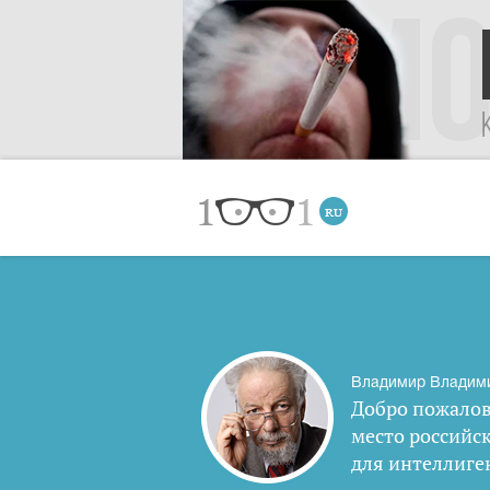
Владимир Владим
Добро пожалов
место российс
для интеллиге