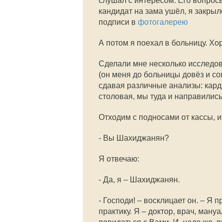
слушал с интересом. Его вопросы
кандидат на зама ушёл, я закры
подписи в
фотогалерею
А потом я поехал в больницу. Хор
Сделали мне несколько исследо
(он меня до больницы довёз и со
сдавая различные анализы: карди
столовая, мы туда и направились
Отходим с подносами от кассы, и 
- Вы Шахиджанян?
Я отвечаю:
- Да, я – Шахиджанян.
- Господи! – восклицает он. – Я
практику. Я – доктор, врач, ман