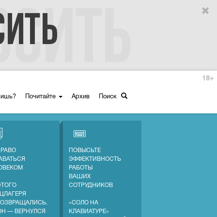
18+
ришь?
Почитайте
Архив
Поиск
ПРАВО
ПОВЫСЬТЕ
АВАТЬСЯ
ЭФФЕКТИВНОСТЬ
ОВЕКОМ
РАБОТЫ
ВАШИХ
ЭТОГО
СОТРУДНИКОВ
ЦЛАГЕРЯ
ВОЗВРАЩАЛИСЬ.
«СОЛО НА
ОН — ВЕРНУЛСЯ
КЛАВИАТУРЕ»