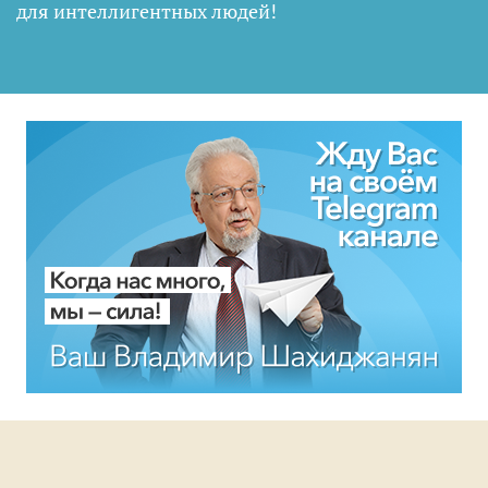
для интеллигентных людей
!