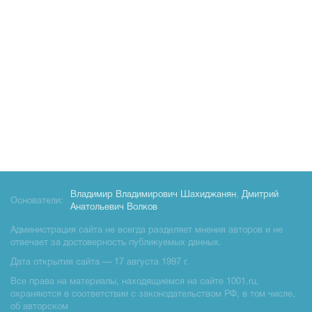
Владимир Владимирович Шахиджанян
,
Дмитрий
Основатели:
Анатольевич Волков
Администрация сайта не всегда разделяет мнения авторов и не
отвечает за достоверность публикуемых данных.
Дата открытия сайта — 17 августа 1997 г.
Все права на материалы, находящиемся на сайте 1001.ru,
охраняются в соответствии с законодательством РФ, в том числе,
об авторском