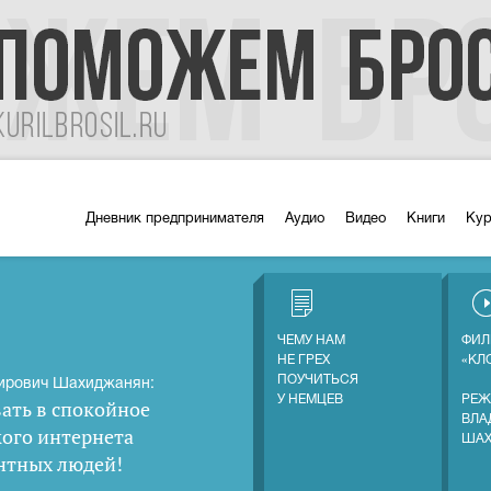
Дневник предпринимателя
Аудио
Видео
Книги
Ку
ЧЕМУ НАМ
ФИЛ
НЕ ГРЕХ
«КЛ
ПОУЧИТЬСЯ
ирович Шахиджанян:
У НЕМЦЕВ
РЕЖ
ать в спокойное
ВЛА
кого интернета
ША
нтных людей
!