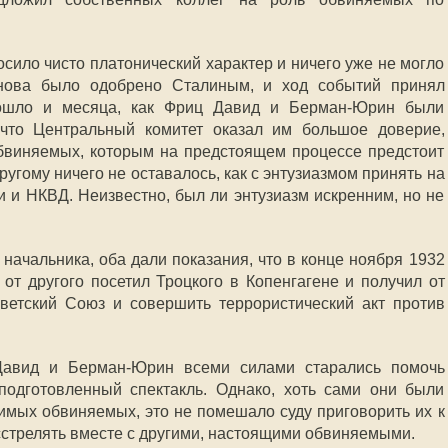
сило чисто платонический характер и ничего уже не могло
нова было одобрено Сталиным, и ход событий принял
рошло и месяца, как Фриц Давид и Берман-Юрин были
что Центральный комитет оказал им большое доверие,
бвиняемых, которым на предстоящем процессе предстоит
ругому ничего не оставалось, как с энтузиазмом принять на
и и НКВД. Неизвестно, был ли энтузиазм искренним, но не
 начальника, оба дали показания, что в конце ноября 1932
от другого посетил Троцкого в Копенгагене и получил от
ветский Союз и совершить террористический акт против
Давид и Берман-Юрин всеми силами старались помочь
подготовленный спектакль. Однако, хоть сами они были
имых обвиняемых, это не помешало суду приговорить их к
асстрелять вместе с другими, настоящими обвиняемыми.