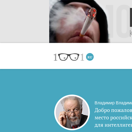
Владимир Владим
Добро пожалов
место российс
для интеллиге