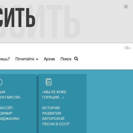
18+
ришь?
Почитайте
Архив
Поиск
ЬМ
«МЫ НЕ ХУЖЕ
ОУН МУСЛЯ»
ГОРАЦИЯ…»
ИССЁР:
ИСТОРИЯ
ДИМИР
РАЗВИТИЯ
ХИДЖАНЯН
АВТОРСКОЙ
ПЕСНИ В СССР