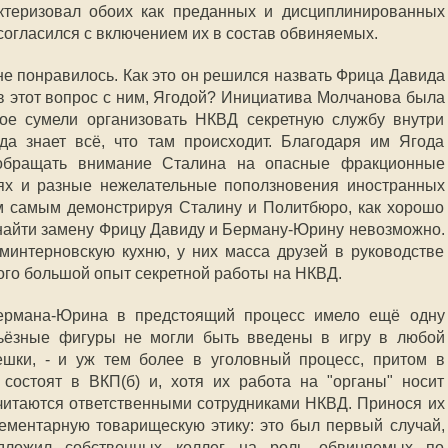
теризовал обоих как преданных и дисциплинированных
 согласился с включением их в состав обвиняемых.
е понравилось. Как это он решился назвать Фрица Давида
в этот вопрос с ним, Ягодой? Инициатива Молчанова была
вое сумели организовать НКВД секретную службу внутри
да знает всё, что там происходит. Благодаря им Ягода
 обращать внимание Сталина на опасные фракционные
ях и разные нежелательные поползновения иностранных
м самым демонстрируя Сталину и Политбюро, как хорошо
айти замену Фрицу Давиду и Берману-Юрину невозможно.
минтерновскую кухню, у них масса друзей в руководстве
ого большой опыт секретной работы на НКВД.
ермана-Юрина в предстоящий процесс имело ещё одну
рьёзные фигуры не могли быть введены в игру в любой
ешки, - и уж тем более в уголовный процесс, притом в
состоят в ВКП(б) и, хотя их работа на "органы" носит
читаются ответственными сотрудниками НКВД. Принося их
ементарную товарищескую этику: это был первый случай,
дложил собственных коллег на роль обвиняемых по