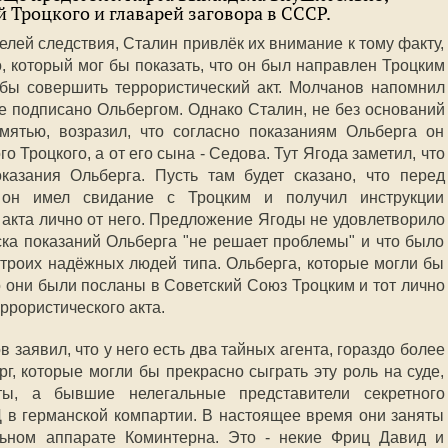
 Троцкого и главарей заговора в СССР.
ей следствия, Сталин привлёк их внимание к тому факту,
о, который мог бы показать, что он был направлен Троцким
обы совершить террористический акт. Молчанов напомнил
же подписано Ольбергом. Однако Сталин, не без оснований
мятью, возразил, что согласно показаниям Ольберга он
о Троцкого, а от его сына - Седова. Тут Ягода заметил, что
казания Ольберга. Пусть там будет сказано, что перед
он имел свидание с Троцким и получил инструкции
 акта лично от него. Предложение Ягоды не удовлетворило
ска показаний Ольберга "не решает проблемы" и что было
 троих надёжных людей типа. Ольберга, которые могли бы
о они были посланы в Советский Союз Троцким и тот лично
ррористического акта.
 заявил, что у него есть два тайных агента, гораздо более
, которые могли бы прекрасно сыграть эту роль на суде,
ты, а бывшие нелегальные представители секретного
 в германской компартии. В настоящее время они заняты
ьном аппарате Коминтерна. Это - некие Фриц Давид и