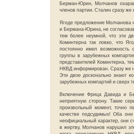
Берман-Юрин, Молчанов охарак
членов партии. Сталин сразу же
Ягоде предложение Молчанова н
и Бермана-Юрина, не согласова
тем более неумной, что эти д
Коминтерна так ловко, что Яго
постоянно имел возможность
группы в зарубежных компарти
представителей Коминтерна, те
НКВД информирован. Сразу же н
Эти двое досконально знают ко
зарубежных компартий и сверх т
Включение Фрица Давида и Б
неприятную сторону. Такие се
произвольный момент, точно п
качестве подсудимых! Оба они 
неофициальный характер, они с
в жертву, Молчанов нарушил эл
когда оперативник НКВД пре