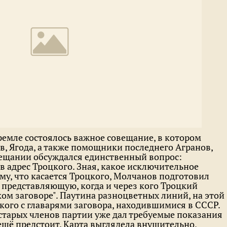
Кремле состоялось важное совещание, в котором
в, Ягода, а также помощники последнего Агранов,
ещании обсуждался единственный вопрос:
 адрес Троцкого. Зная, какое исключительное
му, что касается Троцкого, Молчанов подготовил
 представляющую, когда и через кого Троцкий
ком заговоре". Паутина разноцветных линий, на этой
кого с главарями заговора, находившимися в СССР.
 старых членов партии уже дал требуемые показания
 ещё предстоит. Карта выглядела внушительно,