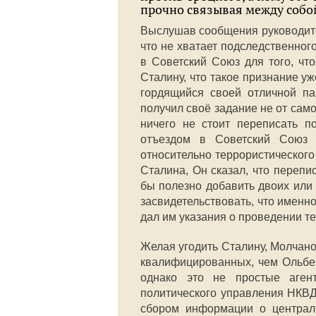
прочно связывая между собой
Выслушав сообщения руководител
что не хватает подследственног
в Советский Союз для того, чт
Сталину, что такое признание у
гордящийся своей отличной па
получил своё задание не от самог
ничего не стоит переписать по
отъездом в Советский Союз 
относительно террористического
Сталина, Он сказал, что перепи
бы полезно добавить двоих или
засвидетельствовать, что именн
дал им указания о проведении те
Желая угодить Сталину, Молчанов
квалифицированных, чем Ольберг
однако это не простые аген
политического управления НКВД
сбором информации о централ