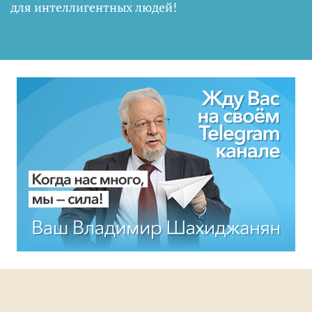
для интеллигентных людей
!