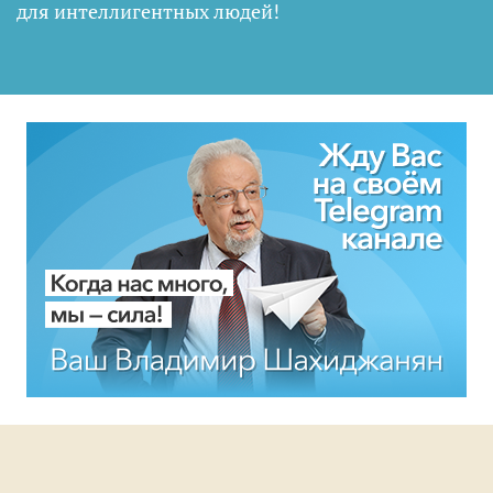
для интеллигентных людей
!