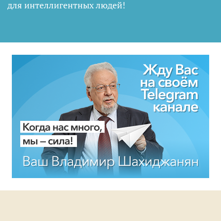
для интеллигентных людей
!