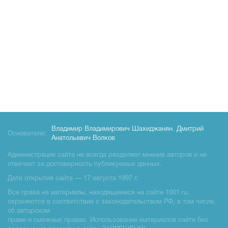
Владимир Владимирович Шахиджанян
,
Дмитрий
Основатели:
Анатольевич Волков
Администрация сайта не всегда разделяет мнения авторов и не
отвечает за достоверность публикуемых данных.
Дата открытия сайта — 17 августа 1997 г.
Все права на материалы, находящиемся на сайте 1001.ru,
охраняются в соответствии с законодательством РФ, в том числе,
об авторском
праве и смежных правах. Использование материалов сайте без