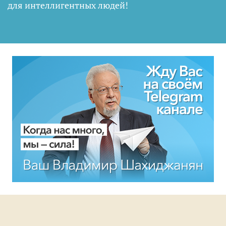
для интеллигентных людей
!