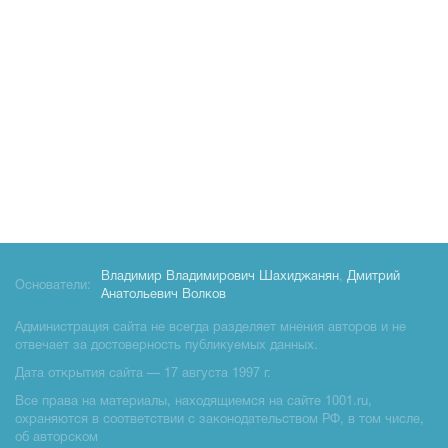
Владимир Владимирович Шахиджанян
,
Дмитрий
Основатели:
Анатольевич Волков
Администрация сайта не всегда разделяет мнения авторов и не
отвечает за достоверность публикуемых данных.
Дата открытия сайта — 17 августа 1997 г.
Все права на материалы, находящиемся на сайте 1001.ru,
охраняются в соответствии с законодательством РФ, в том числе,
об авторском