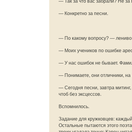
— Так за что вас забрали? Не за 
— Конкретно за песни.
— По какому вопросу? — лениво
— Моих учеников по ошибке аре
— У нас ошибок не бывает. Фами
— Понимаете, они отличники, на
— Сегодня песни, завтра митинг,
чтоб без эксцессов.
Вспомнилось.
Задание для кружковцев: каждый
Остальные пытаются этого поэта 
троих угадала точно: Карен чит