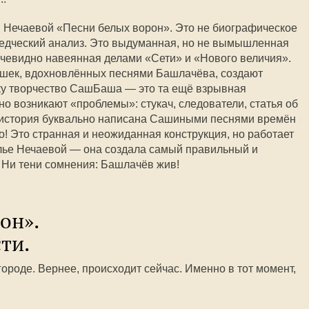
 Нечаевой «Песни белых ворон». Это не биографическое
ведческий анализ. Это выдуманная, но не вымышленная
очевидно навеянная делами «Сети» и «Нового величия».
ушек, вдохновлённых песнями Башлачёва, создают
ьку творчество СашБаша — это та ещё взрывная
о возникают «проблемы»: стукач, следователи, статья об
ся история буквально написана Сашиными песнями времён
! Это странная и неожиданная конструкция, но работает
алье Нечаевой — она создала самый правильный и
. Ни тени сомнения: Башлачёв жив!
он».
ти.
ороде. Вернее, происходит сейчас. Именно в тот момент,