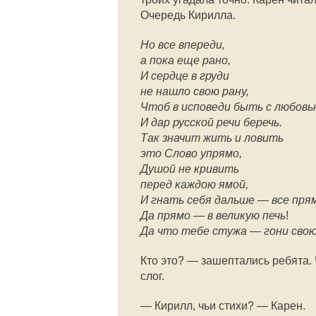
Очередь Кирилла.
Но все впереди,
а пока еще рано,
И сердце в груди
не нашло свою рану,
Чтоб в исповеди быть с любовь
И дар русской речи беречь.
Так значит жить и ловить
это Слово упрямо,
Душой не кривить
перед каждою ямой,
И гнать себя дальше
—
все прям
Да прямо
—
в великую печь
!
Да что тебе стужа
—
гони сво
Кто это? — зашептались ребята.
слог.
— Кирилл, чьи стихи? — Карен.