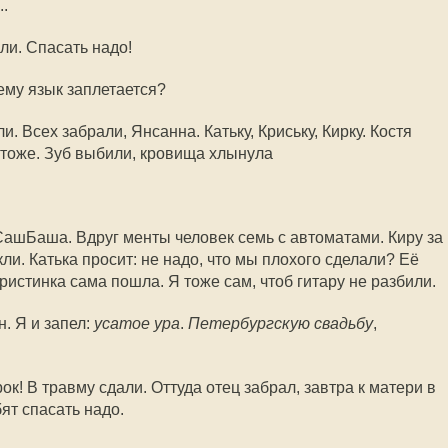
.
и. Спасать надо!
ему язык заплетается?
. Всех забрали, Янсанна. Катьку, Криську, Кирку. Костя
 тоже. Зуб выбили, кровища хлынула
ашБаша. Вдруг менты человек семь с автоматами. Киру за
и. Катька просит: не надо, что мы плохого сделали? Её
ристинка сама пошла. Я тоже сам, чтоб гитару не разбили.
н. Я и запел:
усатое ура
.
Петербургскую свадьбу
,
ок! В травму сдали. Оттуда отец забрал, завтра к матери в
ят спасать надо.