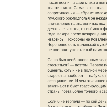
писал песни на свои стихи и пе
квартирниках. Самая известная
сопротивления — «Время колокол
глубокого рок-подполья он нежд
впечатление на знаменитых поэт
делать не захотел, от съёмок в 
года, вскоре после возвращения
квартиры. Похороны на Ковалёв
Череповце есть маленький музей
не поставят уже отлитый памятни
Саша был необыкновенным челов
стесняться? — поэтом. Первое п
оценить, хоть и не в полной мере
стареют, а наоборот — набухаю
ассоциациями. И чем отчаяннее с
заклинают и бьют трассирующими
страны поэта более точного и св
Если б не терпели — по сей день
А сидели тихо — разбудили Лихо.