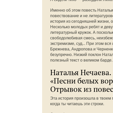
Именно об этом повесть Натальи
повествование и не литературо
история из сегодняшней жизни, 
Несколько молодых ребят и дев
литературный кружок. А поскол
свободолюбивая смесь, неизбежн
экстремизме, суд... При этом в
Брежнева, Андропова и Черненко
безупречно. Низкий поклон Нат
полезный текст о великом барде
Наталья Нечаева.
«Песни белых вор
Отрывок из повес
Эта история произошла в твоем г
когда ты читаешь эти строки.