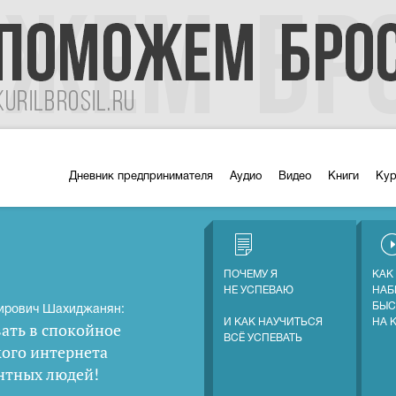
Дневник предпринимателя
Аудио
Видео
Книги
Ку
ПОЧЕМУ Я
КАК
НЕ УСПЕВАЮ
НАБ
БЫС
ирович Шахиджанян:
И КАК НАУЧИТЬСЯ
НА 
ать в спокойное
ВСЁ УСПЕВАТЬ
кого интернета
нтных людей
!