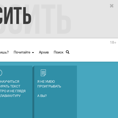
18+
ришь?
Почитайте
Архив
Поиск
 НАУЧИТЬСЯ
Я НЕ УМЕЮ
ИРАТЬ ТЕКСТ
ПРОИГРЫВАТЬ
ТРО И НЕ ГЛЯДЯ
КЛАВИАУТУРУ
А ВЫ?