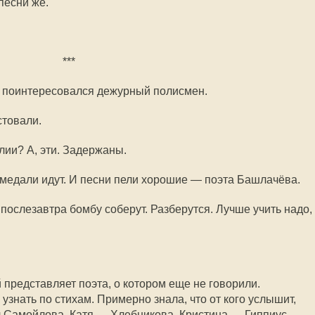
песни же.
***
 поинтересовался дежурный полисмен.
стовали.
лии? А, эти. Задержаны.
 медали идут. И песни пели хорошие — поэта Башлачёва.
 послезавтра бомбу соберут. Разберутся. Лучше учить надо,
 представляет поэта, о котором еще не говорили.
узнать по стихам. Примерно знала, что от кого услышит,
ал Самойлова, Катя — Хлебникова, Кристина — Гиппиус.