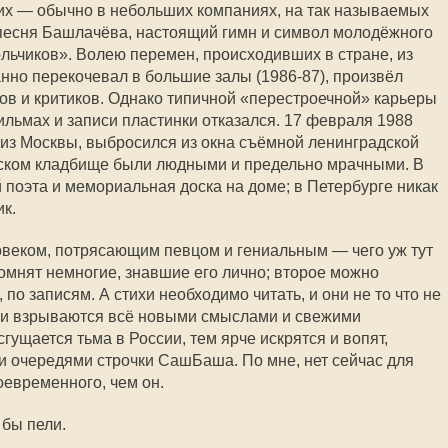
л их — обычно в небольших компаниях, на так называемых
 песня Башлачёва, настоящий гимн и символ молодёжного
ьчиков». Волею перемен, происходивших в стране, из
анно перекочевал в большие залы (1986-87), произвёл
ов и критиков. Однако типичной «перестроечной» карьеры
фильмах и записи пластинки отказался. 17 февраля 1988
 из Москвы, выбросился из окна съёмной ленинградской
ском кладбище были людными и предельно мрачными. В
 поэта и мемориальная доска на доме; в Петербурге никак
к.
еком, потрясающим певцом и гениальным — чего уж тут
омнят немногие, знавшие его лично; второе можно
, по записям. А стихи необходимо читать, и они не то что не
т и взрываются всё новыми смыслами и свежими
гущается тьма в России, тем ярче искрятся и вопят,
 очередями строчки СашБаша. По мне, нет сейчас для
оевременного, чем он.
 бы пели.
..