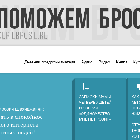
Дневник предпринимателя
Аудио
Видео
Книги
Ку
ЗАПИСКИ МАМЫ
КАК
ЧЕТВЕРЫХ ДЕТЕЙ
АВТ
ИЗ СЕРИИ
СОБ
ирович Шахиджанян:
«ОДИНОЧЕСТВО
ЖИ
ать в спокойное
МНЕ НЕ ГРОЗИТ»
кого интернета
СТР
нтных людей
!
ТВО
УОЛ