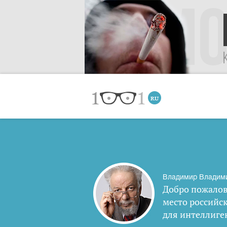
Владимир Владим
Добро пожалов
место российс
для интеллиге