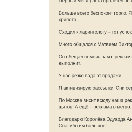
Первый месяц лета пролетел нез
Больше всего беспокоит горло. Я
хрипота…
Сходил к ларингологу – тот успок
Много общался с Матвеем Викто
Он обещал помочь нам с рекламо
выполнит.
У нас резко падают продажи.
Я активизирую рассылки. Они сер
По Москве висит всюду наша ре
щитов! А ещё – реклама в метро.
Благодарю Королёва Эдуарда Ан
Спасибо им большое!