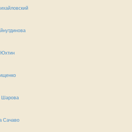
Михайловский
айнутдинова
 Юхтин
ищенко
а Шарова
а Сачаво