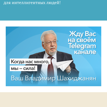
для интеллигентных людей
!