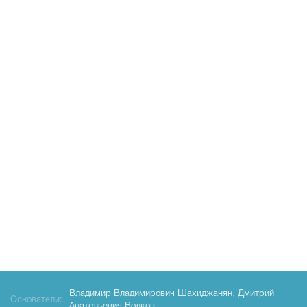
Владимир Владимирович Шахиджанян
,
Дмитрий
Основатели:
Анатольевич Волков