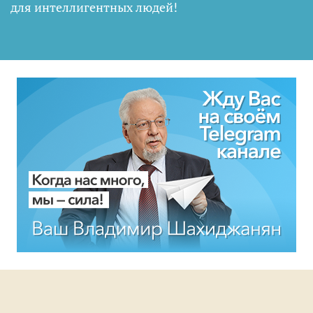
для интеллигентных людей
!