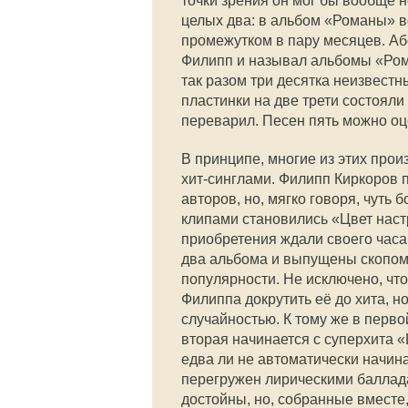
точки зрения он мог бы вообще н
целых два: в альбом «Романы» во
промежутком в пару месяцев. Аб
Филипп и называл альбомы «Ром
так разом три десятка неизвестн
пластинки на две трети состояли
переварил. Песен пять можно оцен
В принципе, многие из этих про
хит-синглами. Филипп Киркоров 
авторов, но, мягко говоря, чуть
клипами становились «Цвет нас
приобретения ждали своего часа.
два альбома и выпущены скопом,
популярности. Не исключено, что
Филиппа докрутить её до хита, но
случайностью. К тому же в перв
вторая начинается с суперхита 
едва ли не автоматически начин
перегружен лирическими баллад
достойны, но, собранные вместе,