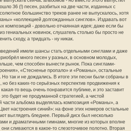
е выпускать сейчас альбомов - но вместо этого выпустил
шло 36 (!) песен, разбитых на две части, изданных с
солютное большинство треков ранее не выпускалось, хотя
аны» «коллекцией долгожданных синглов». Издавать вот
ых композиций - довольно отчаянная идея; даже если бы
 из гениальных новинок, слушатель столько бы просто не
ить сходу, а тридцать - ну никак.
изведений имели шансы стать отдельными синглами и даже
приобрёл много песен у разных, в основном молодых,
 больше, чем способен вынести рынок. Пока синглами-
троения», «Стесненье пропало» и «Романы», остальные
 Но так и не дождались. В итоге эти песни были собраны в
 но без каких-то серьёзных перспектив продвижения к
 какая-то вещь очень понравится публике, и это заставит
 это будет не продуманной стратегией, а чистой
ой части альбома выделялась композиция «Романы», а
«Цвет настроения синий»: на фоне этих номеров остальные
ают выглядеть бледнее. Первый диск был несколько
ами и драматичными гимнами, многие из которых вполне
 они сливаются в какое-то слезоточивое полотно. Вторая