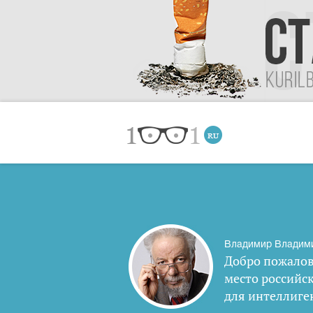
Владимир Владим
Добро пожалов
место российс
для интеллиге