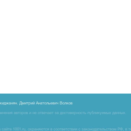
хиджанян
,
Дмитрий Анатольевич Волков
мнения авторов и не отвечает за достоверность публикуемых данных.
сайте 1001.ru, охраняются в соответствии с законодательством РФ, в т