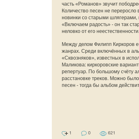
часть «Романов» звучит пободре
Количество песен не переросло 
новинки со старыми шлягерами, и
«Включаем радость» - он так ста
неловко от его неестественности
Между делом Филипп Киркоров ещ
жанрах. Среди включённых в аль
«Сквозняков», известных в исп
Маликова: киркоровские варианты
репертуар. По большому счёту а
расстановке треков. Можно было 
песен - тогда бы альбом действ
1
0
621