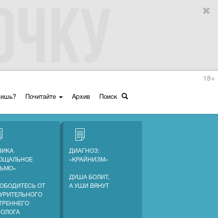
18+
ришь?
Почитайте
Архив
Поиск
НИКА
ДИАГНОЗ:
ОЩАЛЬНОЕ
«КРАЙНИЗМ»
ЬМО»
ДУША БОЛИТ,
ОБОДИТЕСЬ ОТ
А УШИ ВЯНУТ
УРИТЕЛЬНОГО
ТРЕННЕГО
ОЛОГА