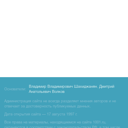
Владимир Владимирович Шахиджанян
,
Дмитрий
Основатели:
Анатольевич Волков
Администрация сайта не всегда разделяет мнения авторов и не
отвечает за достоверность публикуемых данных.
Дата открытия сайта — 17 августа 1997 г.
Все права на материалы, находящиемся на сайте 1001.ru,
охраняются в соответствии с законодательством РФ, в том числе,