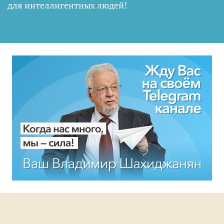
для интеллигентных людей
!