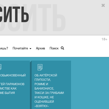
18+
ришь?
Почитайте
Архив
Поиск
 ОБЫКНОВЕННЫЙ
ОБ АКТЁРСКОЙ
ГЛУПОСТИ,
ГЕЙ ПАРАМОНОВ
РОММЕ И
АМСТВЕ КАК
БАНИОНИСЕ,
МЕ БЫТИЯ
ТАКСИ ЗА ГРИБАМИ
И КОШКЕ, НЕ
ОЦЕНИВШЕЙ
«ВЗЯТКУ»