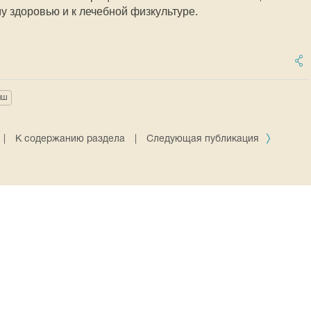
му здоровью и к лечебной физкультуре.
ыш
|
К содержанию раздела
|
Следующая публикация