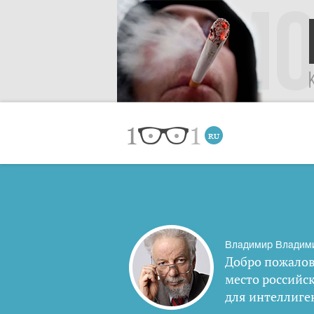
Владимир Владим
Добро пожалов
место российс
для интеллиге