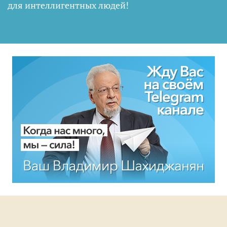
для интеллигентных людей
!