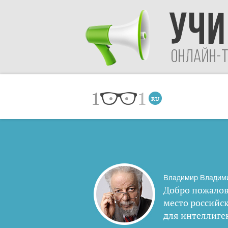
Владимир Владим
Добро пожалов
место российс
для интеллиге