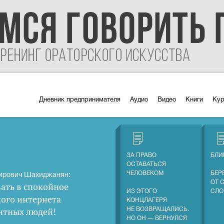
Дневник предпринимателя
Аудио
Видео
Книги
Ку
ЗА ПРАВО
БЛИ
ОСТАВАТЬСЯ
ЧЕЛОВЕКОМ
БЕР
ирович Шахиджанян:
ОТ 
ать в спокойное
ИЗ ЭТОГО
СЛО
кого интернета
КОНЦЛАГЕРЯ
нтных людей
!
НЕ ВОЗВРАЩАЛИСЬ.
НО ОН — ВЕРНУЛСЯ