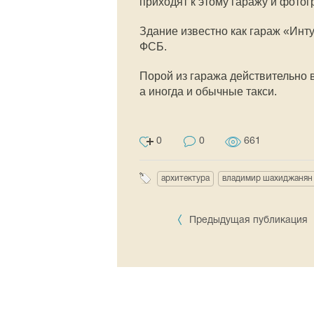
приходят к этому гаражу и фотог
Здание известно как гараж «Инту
ФСБ.
Порой из гаража действительно
а иногда и обычные такси.
0
0
661
архитектура
владимир шахиджанян
Предыдущая публикация