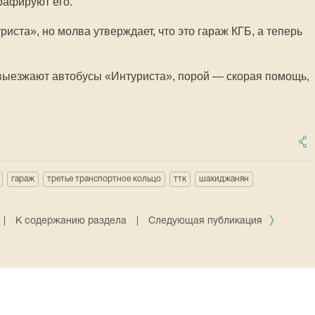
рафируют его.
риста», но молва утверждает, что это гараж КГБ, а теперь
 выезжают автобусы «Интуриста», порой — скорая помощь,
гараж
третье транспортное кольцо
ттк
шахиджанян
|
К содержанию раздела
|
Следующая публикация