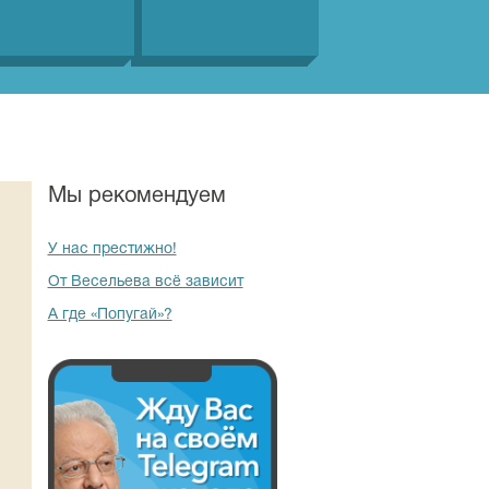
Мы рекомендуем
У нас престижно!
От Весельева всё зависит
А где «Попугай»?