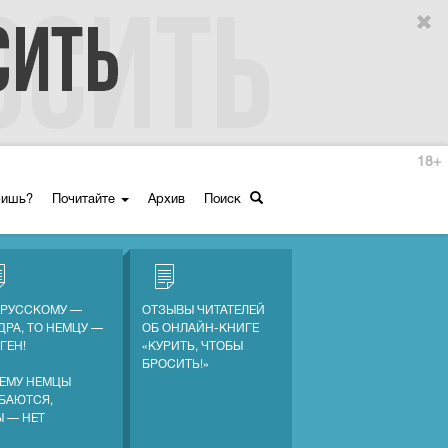
18+
ришь?
Почитайте
Архив
Поиск
 РУССКОМУ —
ОТЗЫВЫ ЧИТАТЕЛЕЙ
ДРА, ТО НЕМЦУ —
ОБ ОНЛАЙН-КНИГЕ
ГЕН!
«КУРИТЬ, ЧТОБЫ
БРОСИТЬ!»
ЕМУ НЕМЦЫ
БАЮТСЯ,
Ы — НЕТ