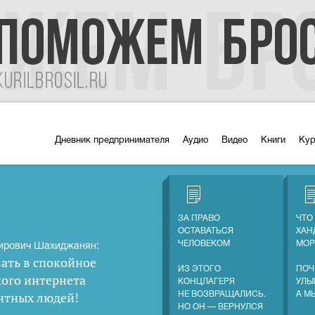
Дневник предпринимателя
Аудио
Видео
Книги
Ку
ЗА ПРАВО
ЧТО
ОСТАВАТЬСЯ
ХАН
ЧЕЛОВЕКОМ
МОР
ирович Шахиджанян:
ать в спокойное
ИЗ ЭТОГО
ПОЧ
кого интернета
КОНЦЛАГЕРЯ
УЛЫ
нтных людей
!
НЕ ВОЗВРАЩАЛИСЬ.
А М
НО ОН — ВЕРНУЛСЯ