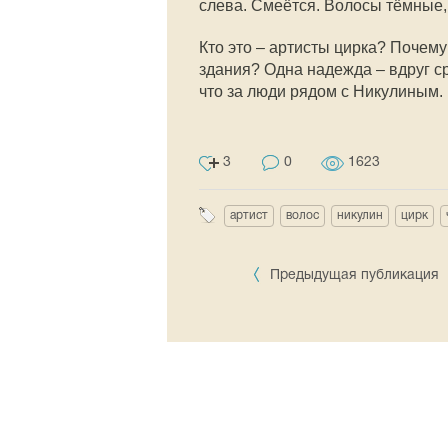
слева. Смеётся. Волосы тёмные,
Кто это – артисты цирка? Почем
здания? Одна надежда – вдруг ср
что за люди рядом с Никулиным.
3
0
1623
артист
волос
никулин
цирк
Предыдущая публикация