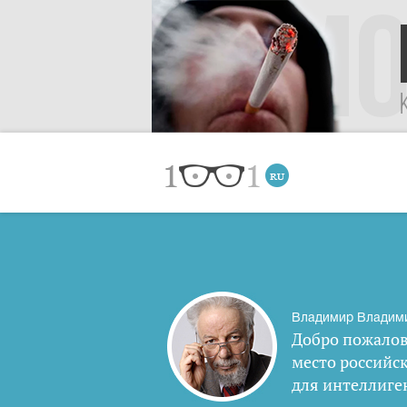
Владимир Владим
Добро пожалов
место российс
для интеллиге