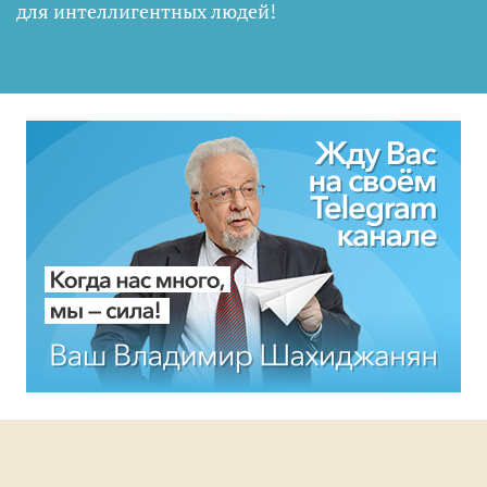
для интеллигентных людей
!