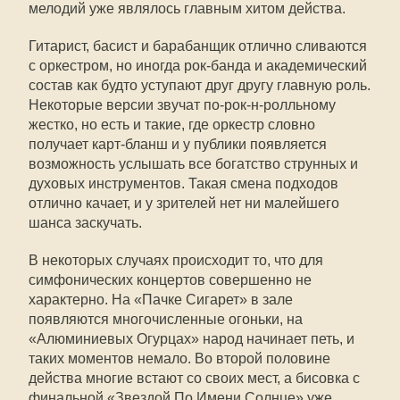
мелодий уже являлось главным хитом действа.
Гитарист, басист и барабанщик отлично сливаются
с оркестром, но иногда рок-банда и академический
состав как будто уступают друг другу главную роль.
Некоторые версии звучат по-рок-н-ролльному
жестко, но есть и такие, где оркестр словно
получает карт-бланш и у публики появляется
возможность услышать все богатство струнных и
духовых инструментов. Такая смена подходов
отлично качает, и у зрителей нет ни малейшего
шанса заскучать.
В некоторых случаях происходит то, что для
симфонических концертов совершенно не
характерно. На «Пачке Сигарет» в зале
появляются многочисленные огоньки, на
«Алюминиевых Огурцах» народ начинает петь, и
таких моментов немало. Во второй половине
действа многие встают со своих мест, а бисовка с
финальной «Звездой По Имени Солнце» уже