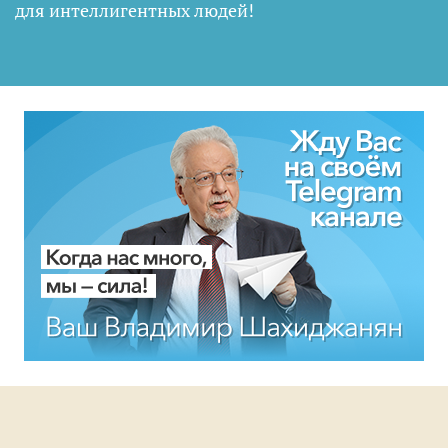
для интеллигентных людей
!