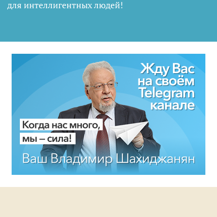
для интеллигентных людей
!