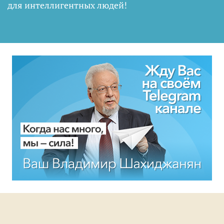
для интеллигентных людей
!