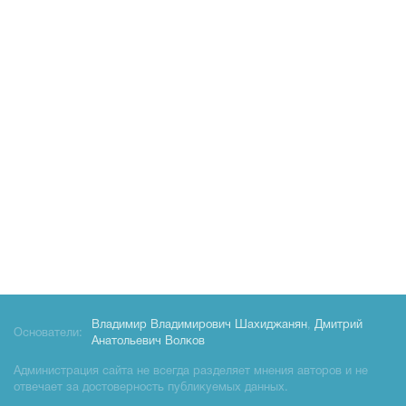
Владимир Владимирович Шахиджанян
,
Дмитрий
Основатели:
Анатольевич Волков
Администрация сайта не всегда разделяет мнения авторов и не
отвечает за достоверность публикуемых данных.