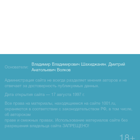
Владимир Владимирович Шахиджанян
,
Дмитрий
Основатели:
Анатольевич Волков
Администрация сайта не всегда разделяет мнения авторов и не
отвечает за достоверность публикуемых данных.
Дата открытия сайта — 17 августа 1997 г.
Все права на материалы, находящиемся на сайте 1001.ru,
охраняются в соответствии с законодательством РФ, в том числе,
об авторском
праве и смежных правах. Использование материалов сайте без
разрешения владельца сайта ЗАПРЕЩЕНО!
18+