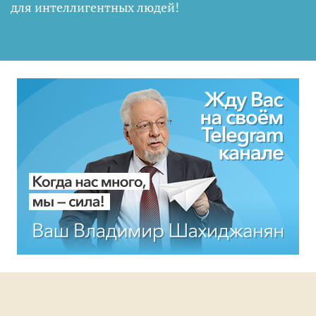
для интеллигентных людей
!