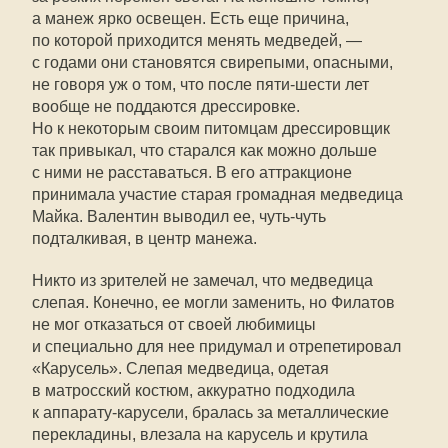
а манеж ярко освещен. Есть еще причина,
по которой приходится менять медведей, —
с годами они становятся свирепыми, опасными,
не говоря уж о том, что после пяти-шести лет
вообще не поддаются дрессировке.
Но к некоторым своим питомцам дрессировщик
так привыкал, что старался как можно дольше
с ними не расставаться. В его аттракционе
принимала участие старая громадная медведица
Майка. Валентин выводил ее, чуть-чуть
подталкивая, в центр манежа.
Никто из зрителей не замечал, что медведица
слепая. Конечно, ее могли заменить, но Филатов
не мог отказаться от своей любимицы
и специально для нее придумал и отрепетировал
«Карусель». Слепая медведица, одетая
в матросский костюм, аккуратно подходила
к аппарату-карусели, бралась за металлические
перекладины, влезала на карусель и крутила