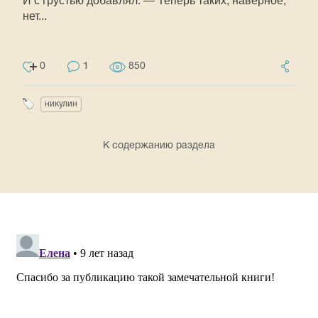
И с грустью добавлял: — Теперь таких, наверное,
нет...
0
1
850
никулин
К содержанию раздела