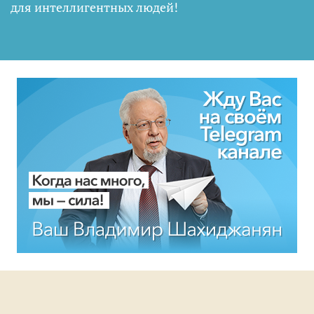
для интеллигентных людей
!