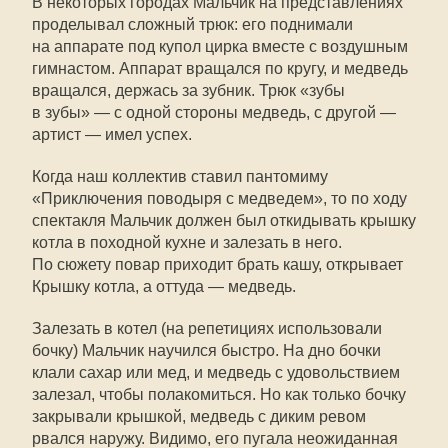
В некоторых городах Мальчик на представлениях
проделывал сложный трюк: его поднимали
на аппарате под купол цирка вместе с воздушным
гимнастом. Аппарат вращался по кругу, и медведь
вращался, держась за зубник. Трюк «зубы
в зубы» — с одной стороны медведь, с другой —
артист — имел успех.
Когда наш коллектив ставил пантомиму
«Приключения поводыря с медведем», то по ходу
спектакля Мальчик должен был откидывать крышку
котла в походной кухне и залезать в него.
По сюжету повар приходит брать кашу, открывает
Крышку котла, а оттуда — медведь.
Залезать в котел (на репетициях использовали
бочку) Мальчик научился быстро. На дно бочки
клали сахар или мед, и медведь с удовольствием
залезал, чтобы полакомиться. Но как только бочку
закрывали крышкой, медведь с диким ревом
рвался наружу. Видимо, его пугала неожиданная