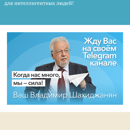
для интеллигентных людей
!