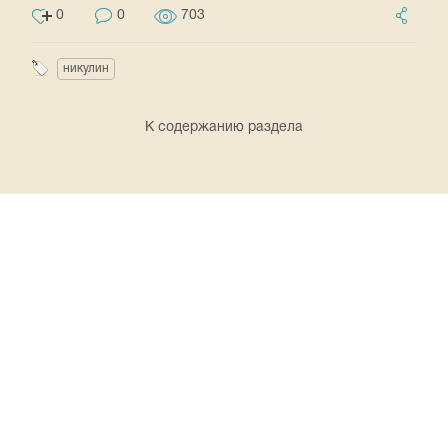
0
0
703
никулин
К содержанию раздела