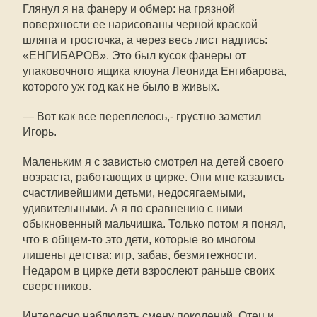
Глянул я на фанеру и обмер: на грязной
поверхности ее нарисованы черной краской
шляпа и тросточка, а через весь лист надпись:
«ЕНГИБАРОВ». Это был кусок фанеры от
упаковочного ящика клоуна Леонида Енгибарова,
которого уж год как не было в живых.
— Вот как все переплелось,- грустно заметил
Игорь.
Маленьким я с завистью смотрел на детей своего
возраста, работающих в цирке. Они мне казались
счастливейшими детьми, недосягаемыми,
удивительными. А я по сравнению с ними
обыкновенный мальчишка. Только потом я понял,
что в общем-то это дети, которые во многом
лишены детства: игр, забав, безмятежности.
Недаром в цирке дети взрослеют раньше своих
сверстников.
Интересно наблюдать смену поколений. Отец и