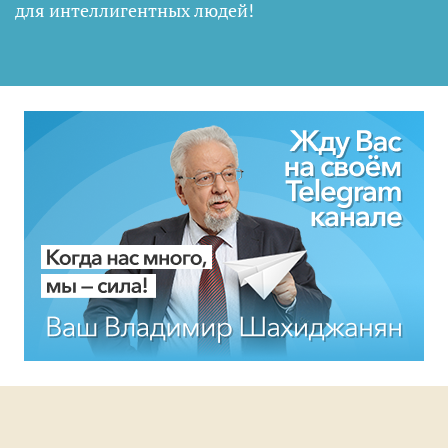
для интеллигентных людей
!