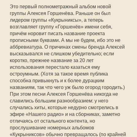
Это первый полнометражный альбом новой
группы Алексея Горшенёва. Раньше он был
лидером группы «Кукрыниксы», а теперь
возглавляет группу «Горшенёв» имени себя,
причём норовит писать название проекта
прописными буквами. А мы не будем, ибо это не
аббревиатура. О причинах смены бренда Алексей
высказывался не слишком убедительно; если
коротко, прежнее название за 20 лет
использования перестало казаться ему
остроумным. (Хотя за такое время публика
способна привыкнуть и к более дурацким
названиям, так что чего уж было огород городить.)
При этом песни Алексея Горшенёва никогда не
славились большим разнообразием: у него
случались хиты, которые недурно смотрелись в
эфире «Нашего радио» и на сборниках, заметно
отличаясь от остального контента, но
прослушивание номерных альбомов
«Кукрыниксов» обычно превращалось (по крайней