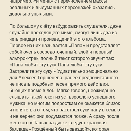
например, «Имена» с перечислением массы
реальных и выдуманных персонажей оказались
довольно унылыми.
По большому счёту взбудоражить слушателя, даже
случайно проходящего мимо, смогут лишь два из
четырнадцати произведений этого альбома.
Первое из них называется «Папа» и представляет
собой очень сосредоточенный, злой и нервный
альт-рок-трек, полный текст которого звучит так:
«Папа любит эту суку. Папа любит эту суку.
Застрелите эту суку!» Удивительно эмоционально
для Алексея Горшенёва, ранее предпочитавшего
не писать подобных песен прямого действия,
бьющих прямо в лоб. Мягко говоря, неожиданно
слышать такой текст из уст взрослого успешного
мужика, но многим подросткам он окажется близок
и понятен, а о том, что расстрел суки папу в семью
и не вернёт, они додумаются позже. А сразу после
жёсткого «Папы» на диске следует красивая
баллада «Рождённый быть звездой», которая