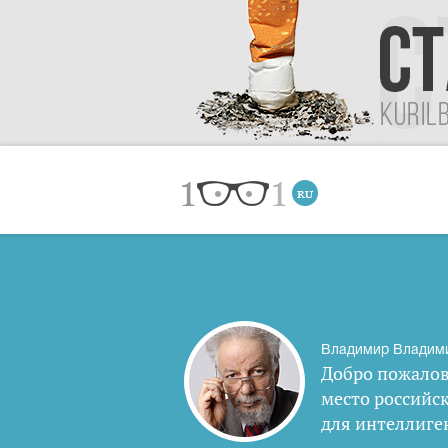
Владимир Владим
Добро пожалов
место российс
для интеллиге