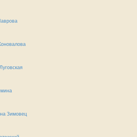
Лаврова
Коновалова
Луговская
емина
вна Зимовец