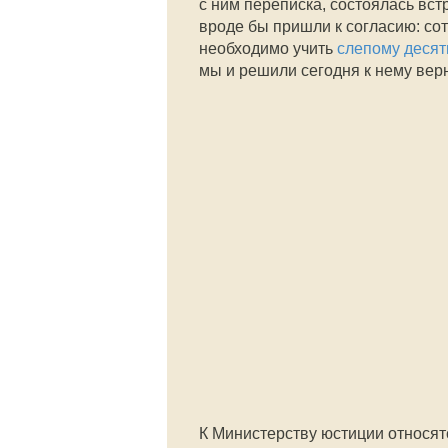
с ним переписка, состоялась вст
вроде бы пришли к согласию: со
необходимо учить
слепому деся
мы и решили сегодня к нему верн
К Министерству юстиции относят