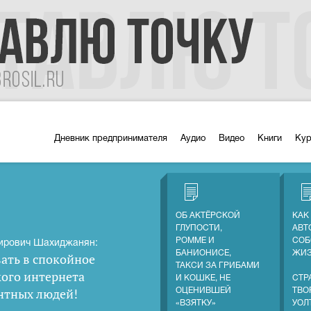
Дневник предпринимателя
Аудио
Видео
Книги
Ку
ОБ АКТЁРСКОЙ
КАК
ГЛУПОСТИ,
АВТ
РОММЕ И
СОБ
ирович Шахиджанян:
БАНИОНИСЕ,
ЖИ
ать в спокойное
ТАКСИ ЗА ГРИБАМИ
кого интернета
И КОШКЕ, НЕ
СТР
нтных людей
!
ОЦЕНИВШЕЙ
ТВО
«ВЗЯТКУ»
УОЛ