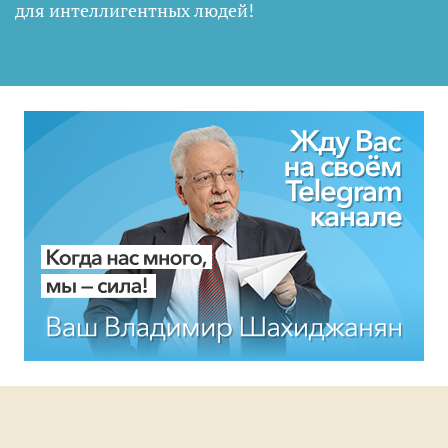
для интеллигентных людей
!