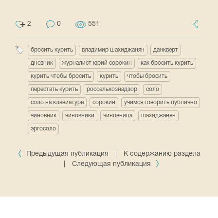
2
0
551
бросить курить
владимир шахиджанян
данкверт
дневник
журналист юрий сорокин
как бросить курить
курить чтобы бросить
курить
чтобы бросить
перестать курить
россельхознадзор
соло
соло на клавиатуре
сорокин
учимся говорить публично
чиновник
чиновники
чиновница
шахиджанян
эргосоло
Предыдущая публикация
|
К содержанию раздела
|
Следующая публикация