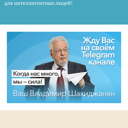
для интеллигентных людей
!