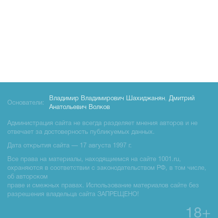
Владимир Владимирович Шахиджанян
,
Дмитрий
Основатели:
Анатольевич Волков
Администрация сайта не всегда разделяет мнения авторов и не
отвечает за достоверность публикуемых данных.
Дата открытия сайта — 17 августа 1997 г.
Все права на материалы, находящиемся на сайте 1001.ru,
охраняются в соответствии с законодательством РФ, в том числе,
об авторском
праве и смежных правах. Использование материалов сайте без
разрешения владельца сайта ЗАПРЕЩЕНО!
18+