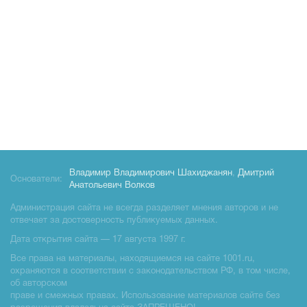
Владимир Владимирович Шахиджанян
,
Дмитрий
Основатели:
Анатольевич Волков
Администрация сайта не всегда разделяет мнения авторов и не
отвечает за достоверность публикуемых данных.
Дата открытия сайта — 17 августа 1997 г.
Все права на материалы, находящиемся на сайте 1001.ru,
охраняются в соответствии с законодательством РФ, в том числе,
об авторском
праве и смежных правах. Использование материалов сайте без