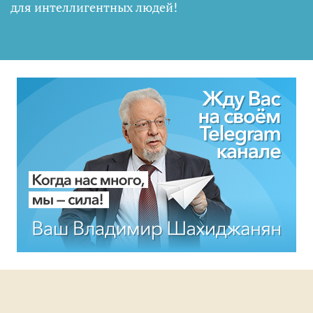
для интеллигентных людей
!