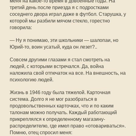
меня на какое-то время в довоенные годы. На
третий день после приезда я с подростками
соседнего двора играл даже в футбол. Старушка, у
которой мы разбили мячом стекло, горестно
говорила:
— Ну я понимаю, эти школьники — шалопаи, но
Юрий-то, воин усатый, куда он лезет?..
Совсем другими глазами я стал смотреть на
людей, с которыми встречался. Да, война
наложила свой отпечаток на все. На внешность, на
психологию людей.
Жизнь в 1946 году была тяжелой. Карточная
система. Долго я не мог разобраться в
продовольственных карточках, что и по каким
талонам можно получать. Каждый работающий
прикреплялся к определенному магазину-
распределителю, где имел право «отовариваться».
Помню, отец спросил меня: