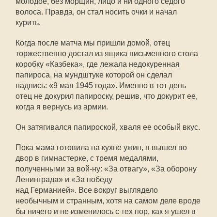
молодое, без морщин, лицо и ни одного седого
волоса. Правда, он стал носить очки и начал
курить.
Когда после матча мы пришли домой, отец
торжественно достал из ящика письменного стола
коробку «Казбека», где лежала недокуренная
папироса, на мундштуке которой он сделал
надпись: «9 мая 1945 года». Именно в тот день
отец не докурил папироску, решив, что докурит ее,
когда я вернусь из армии.
Он затягивался папироской, хваля ее особый вкус.
Пока мама готовила на кухне ужин, я вышел во
двор в гимнастерке, с тремя медалями,
полученными за вой-ну: «За отвагу», «За оборону
Ленинграда» и «За победу
над Германией». Все вокруг выглядело
необычным и странным, хотя на самом деле вроде
бы ничего и не изменилось с тех пор, как я ушел в