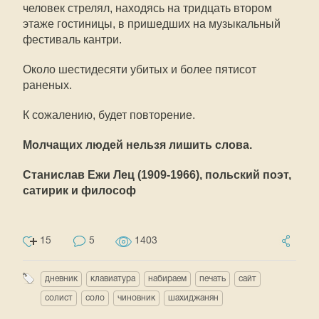
человек стрелял, находясь на тридцать втором
этаже гостиницы, в пришедших на музыкальный
фестиваль кантри.
Около шестидесяти убитых и более пятисот
раненых.
К сожалению, будет повторение.
Молчащих людей нельзя лишить слова.
Станислав Ежи Лец (1909-1966), польский поэт,
сатирик и философ
15
5
1403
дневник
клавиатура
набираем
печать
сайт
солист
соло
чиновник
шахиджанян