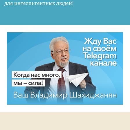
для интеллигентных людей
!