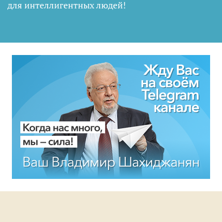
для интеллигентных людей
!