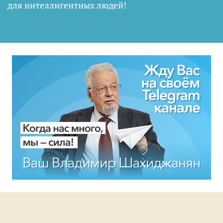
для интеллигентных людей
!