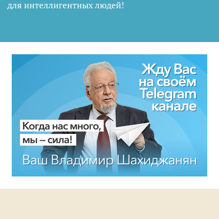
для интеллигентных людей
!