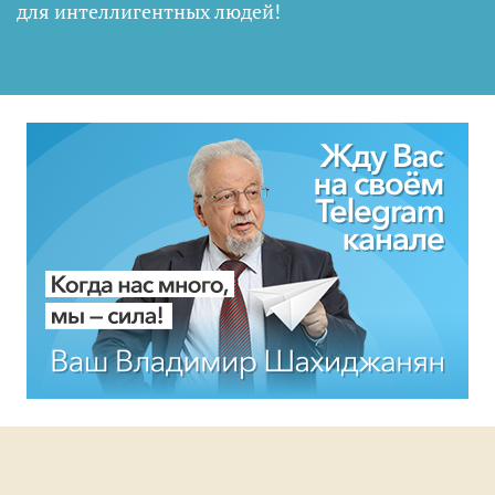
для интеллигентных людей
!