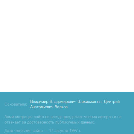
Владимир Владимирович Шахиджанян
,
Дмитрий
Основатели:
Анатольевич Волков
Администрация сайта не всегда разделяет мнения авторов и не
отвечает за достоверность публикуемых данных.
Дата открытия сайта — 17 августа 1997 г.