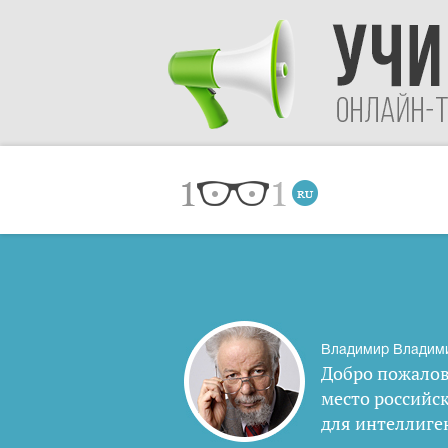
Владимир Владим
Добро пожалов
место российс
для интеллиге