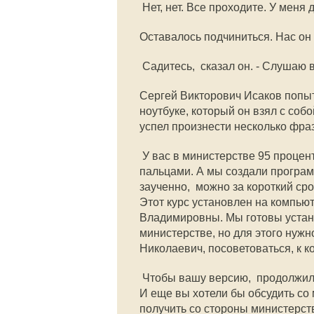
 Нет, нет. Все проходите. У меня
Оставалось подчиниться. Нас он 
 Садитесь,  сказал он. - Слушаю 
Сергей Викторович Исаков попы
ноутбуке, который он взял с соб
успел произнести несколько фраз
 У вас в министерстве 95 проц
пальцами. А мы создали програм
заученно,  можно за короткий 
Этот курс установлен на компью
Владимировны. Мы готовы устан
министерстве, но для этого нужн
Николаевич, посоветоваться, к к
 Чтобы вашу версию,  продолжи
И еще вы хотели бы обсудить со
получить со стороны министерст