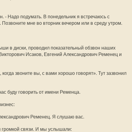
 он. - Надо подумать. В понедельник я встречаюсь с
. Позвоните мне во вторник вечером или в среду утром.
ыши в диски, проводил показательный обзвон наших
 Викторович Исаков, Евгений Александрович Ременец и
о, когда звоните вы, с вами хорошо говорят». Тут зазвонил
ейчас буду говорить от имени Ременца.
оизнес:
лександрович Ременец. Я слушаю вас.
 громкой связи. И мы услышали: