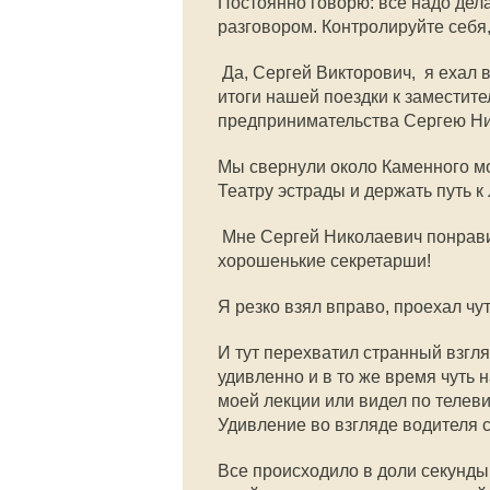
Постоянно говорю: все надо дела
разговором. Контролируйте себя,
 Да, Сергей Викторович,  я ех
итоги нашей поездки к заместит
предпринимательства Сергею Ник
Мы свернули около Каменного мос
Театру эстрады и держать путь к
 Мне Сергей Николаевич понрави
хорошенькие секретарши!
Я резко взял вправо, проехал чу
И тут перехватил странный взгл
удивленно и в то же время чуть 
моей лекции или видел по телеви
Удивление во взгляде водителя 
Все происходило в доли секунды.