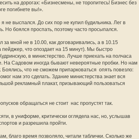
есить на дорогах: «Бизнесмены, не торопитесь! Бизнес без
ге погибнете вы!».
о я не выспался. До сих пор не купил будильника. Лег в
ть. Но боялся проспать, поэтому часто просыпался.
за мной не в 10.00, как договаривались, а в 10.15
 пейджер, что опоздает на 15 минут). Мы быстро
Кудринскую, в министерство. Лучше приехать на полчаса
е. На Садовом иногда бывают невероятные пробки. Но нам
. Боялись, что не сможем припарковаться  опять повезло:
мог нам это сделать. Здание министерства знает вся
ольшой рекламный плакат, призывающий пользоваться
пусков обращаться не стоит  нас пропустят так.
яти, в униформе, критически оглядела нас, но, услышав
спортов и разрешила пройти.
м, благо время позволяло, читали таблички. Сколько же