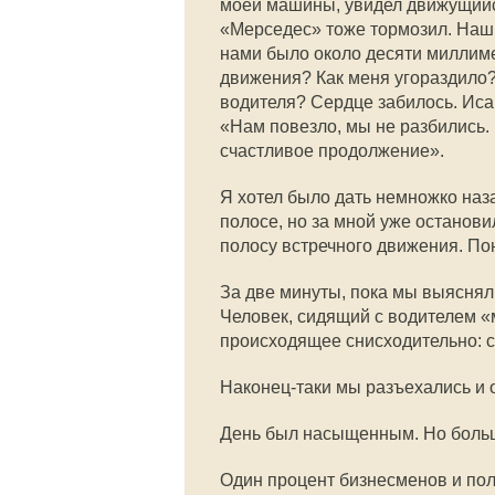
моей машины, увидел движущийся
«Мерседес» тоже тормозил. Наши
нами было около десяти миллиме
движения? Как меня угораздило? 
водителя? Сердце забилось. Иса
«Нам повезло, мы не разбились
счастливое продолжение».
Я хотел было дать немножко наза
полосе, но за мной уже останови
полосу встречного движения. Пон
За две минуты, пока мы выясняли
Человек, сидящий с водителем «м
происходящее снисходительно: с 
Наконец-таки мы разъехались и 
День был насыщенным. Но больш
Один процент бизнесменов и пол