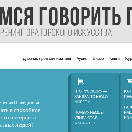
Дневник предпринимателя
Аудио
Видео
Книги
Ку
ЧТО РУССКОМУ —
КАК
ХАНДРА, ТО НЕМЦУ —
ПЕЧ
МОРГЕН!
ирович Шахиджанян:
РАС
ать в спокойное
ПОЧЕМУ НЕМЦЫ
НАШ
кого интернета
УЛЫБАЮТСЯ,
ИЗ 
нтных людей
!
А МЫ — НЕТ