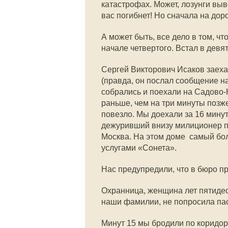
катастрофах. Может, лозунги выв
вас погибнет! Но сначала на доро
А может быть, все дело в том, чт
начале четвертого. Встал в девя
Сергей Викторович Исаков заехал 
(правда, он послал сообщение на
собрались и поехали на Садово-
раньше, чем на три минуты позж
повезло. Мы доехали за 16 минут
дежуривший внизу милиционер по
Москва. На этом доме  самый б
услугами «Сонета».
Нас предупредили, что в бюро про
Охранница, женщина лет пятидес
наши фамилии, не попросила па
Минут 15 мы бродили по коридора