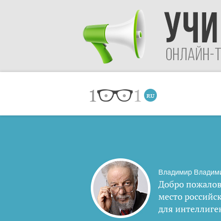
Владимир Владим
Добро пожалов
место российс
для интеллиге