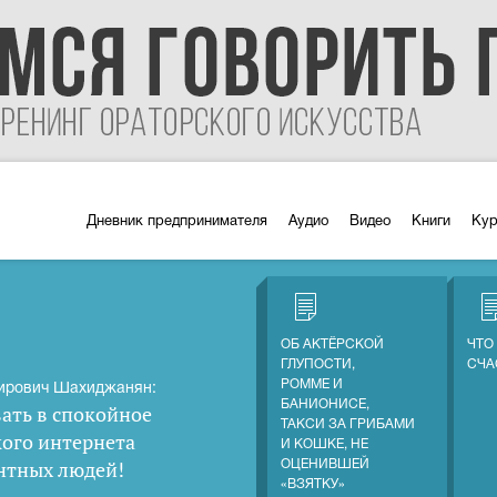
Дневник предпринимателя
Аудио
Видео
Книги
Ку
ОБ АКТЁРСКОЙ
ЧТО
ГЛУПОСТИ,
СЧА
РОММЕ И
ирович Шахиджанян:
БАНИОНИСЕ,
ать в спокойное
ТАКСИ ЗА ГРИБАМИ
кого интернета
И КОШКЕ, НЕ
нтных людей
!
ОЦЕНИВШЕЙ
«ВЗЯТКУ»