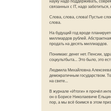
науку надо поддерживать, совре
связанных с IT, надо заботиться,
Слова, слова, слова! Пустые сл
слова.
На будущий год вроде планирует
миллиардов рублей. Абстрактная
продать на десять миллиардов.
Понимаю: денег нет. Пенсии, здр
соцкультбыта... Это было, это есть
Людмила Михайловна Алексеева ка
демократичным государством. То е
на свете...
В журнале «Итоги» я прочёл ин
он о Борисе Николаевиче Ельцин
пор, а мы всё боимся в этом при