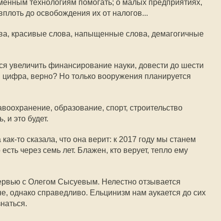
менным технологиям помогать; о малых предприятиях,
 вплоть до освобождения их от налогов...
ова, красивые слова, напыщенные слова, демагогичные
ся увеличить финансирование науки, довести до шести
 цифра, верно? Но только вооружения планируется
авоохранение, образование, спорт, строительство
, и это будет.
к-то сказала, что она верит: к 2017 году мы станем
сть через семь лет. Блажен, кто верует, тепло ему
тервью с Олегом Сысуевым. Нелестно отзывается
е, однако справедливо. Ельцинизм нам аукается до сих
знаться.