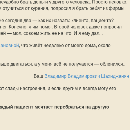
неудобно брать деньги у другого человека. Просто неловко.
ам отучиться от курения, попросил я брать ребят из фирмы.
е сегодня два — как их назвать: клиента, пациента?
нег. Конечно, я им помог. Второй человек даже попросил
й — мол, совсем жить не на что. И я ему дал...
вановной
, что живёт недалеко от моего дома, около
ьше двигаться, а у меня всё не получается — обленился...
Ваш
Владимир Владимирович Шахиджанян
ют спады настроения, и если другим я всегда могу его
аждый пациент мечтает перебраться на другую