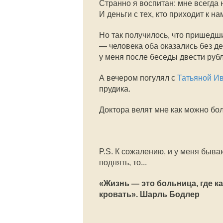
Странно я воспитан: мне всегда 
И деньги с тех, кто приходит к н
Но так получилось, что пришедши
— человека оба оказались без де
у меня после беседы двести рубле
А вечером погулял с
Татьяной И
прудика.
Доктора велят мне как можно бол
P.S. К сожалению, и у меня быва
поднять, то...
«Жизнь — это больница, где к
кровать». Шарль Бодлер