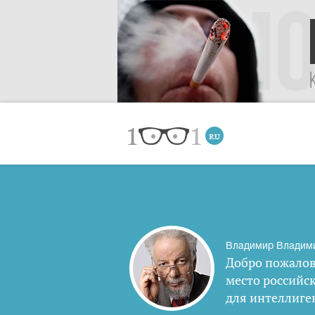
Владимир Владим
Добро пожалов
место российс
для интеллиге