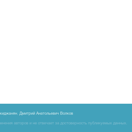
хиджанян
,
Дмитрий Анатольевич Волков
мнения авторов и не отвечает за достоверность публикуемых данных.