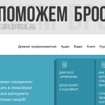
Дневник предпринимателя
Аудио
Видео
Книги
Ку
ДИАГНОЗ:
КАК
«КРАЙНИЗМ»
АВТ
СОБ
ирович Шахиджанян:
ДУША БОЛИТ,
ЖИ
ать в спокойное
А УШИ ВЯНУТ
кого интернета
СТР
нтных людей
!
ТВО
УОЛ