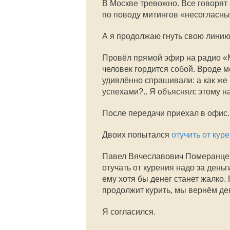
В Москве тревожно. Все говорят 
по поводу митингов «несогласных
А я продолжаю гнуть свою линию
Провёл прямой эфир на радио «Ме
человек гордится собой. Вроде 
удивлённо спрашивали: а как же
успехами?.. Я объяснял: этому на
После передачи приехал в офис.
Двоих попытался
отучить от кур
Павел Вячеславович Померанцев
отучать от курения надо за деньг
ему хотя бы денег станет жалко. 
продолжит курить, мы вернём де
Я согласился.