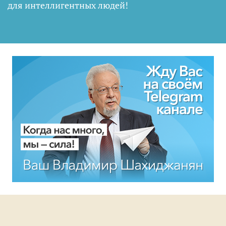
для интеллигентных людей
!