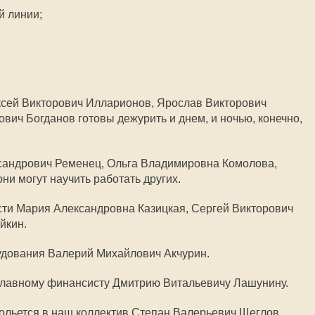
й линии;
ксей Викторович Илларионов, Ярослав Викторович
ич Богданов готовы дежурить и днем, и ночью, конечно,
сандрович Ременец, Ольга Владимировна Комолова,
ни могут научить работать других.
сти Мария Александровна Казицкая, Сергей Викторович
йкин.
удования Валерий Михайлович Акчурин.
 главному финансисту Дмитрию Витальевичу Лашунину.
ольется в наш коллектив Степан Валерьевич Щеглов.