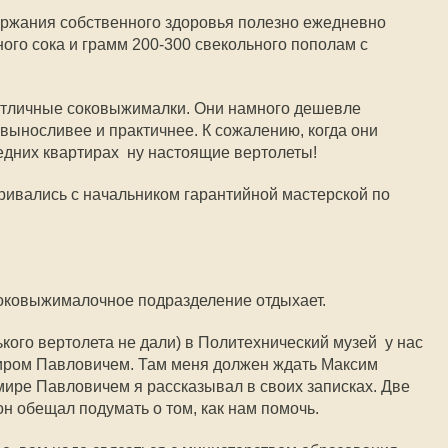
держания собственного здоровья полезно ежедневно
ого сока и грамм 200-300 свекольного пополам с
отличные соковыжималки. Они намного дешевле
 выносливее и практичнее. К сожалению, когда они
едних квартирах  ну настоящие вертолеты!
варивались с начальником гарантийной мастерской по
соковыжималочное подразделение отдыхает.
кого вертолета не дали) в Политехнический музей  у нас
иром Павловичем. Там меня должен ждать Максим
ире Павловичем я рассказывал в своих записках. Две
он обещал подумать о том, как нам помочь.