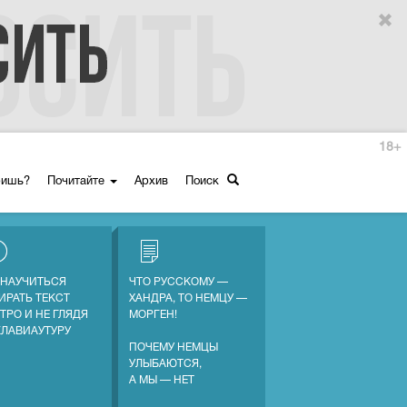
18+
ришь?
Почитайте
Архив
Поиск
 НАУЧИТЬСЯ
ЧТО РУССКОМУ —
ИРАТЬ ТЕКСТ
ХАНДРА, ТО НЕМЦУ —
ТРО И НЕ ГЛЯДЯ
МОРГЕН!
КЛАВИАУТУРУ
ПОЧЕМУ НЕМЦЫ
УЛЫБАЮТСЯ,
А МЫ — НЕТ