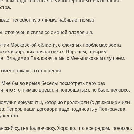
ное, вам надо связаться с министерством образования.
стра.
вает телефонную книжку, набирает номер.
фон отключен в связи со сменой владельца.
итии Московской области, о сложных проблемах роста
охих и хороших начальниках. Впрочем, говорим 
ает Владимир Павлович, а мы с Меньшиковым слушаем.
е имеет никакого отношения.
. Мне бы во время беседы посмотреть пару раз
я, что я отнимаю время, и попрощаться, но было неловко.
получил документы, которые пролежали (с движением или
ев. Теперь наши договора надо подписать у Понкрачева
мущество.
ский суд на Каланчовку. Хорошо, что все рядом,  повезло.