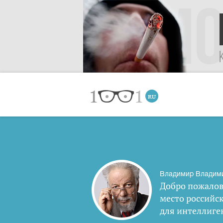
Владимир Владим
Добро пожалов
место российс
для интеллиге