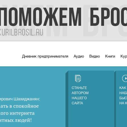
Дневник предпринимателя
Аудио
Видео
Книги
Ку
СТАНЬТЕ
КАК
АВТОРОМ
НАБ
НАШЕГО
БЫС
ирович Шахиджанян:
САЙТА
НА 
ать в спокойное
кого интернета
нтных людей
!